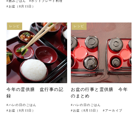
#
囲みごはん
#
ホットプレート料理
#
お盆（8月15日）
レシピ
レシピ
今年の霊供膳 盆行事の記
お盆の行事と霊供膳 今年
録
のまとめ
#
ハレの日のごはん
#
ハレの日のごはん
#
お盆（8月15日）
#
お盆（8月15日）
#
アーカイブ