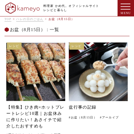
料理家 かめ代。オフィシャルサイト
レシピと暮らし
TOP
>
ハレの日のごはん
>
お盆（8月15日）
お盆（8月15日）：一覧
レシピ
レシピ
【特集】ひき肉×ホットプレ
盆行事の記録
ートレシピ10選｜お盆休み
#
お盆（8月15日）
#
アーカイブ
に作りたい！あさイチで紹
介したおすすめも