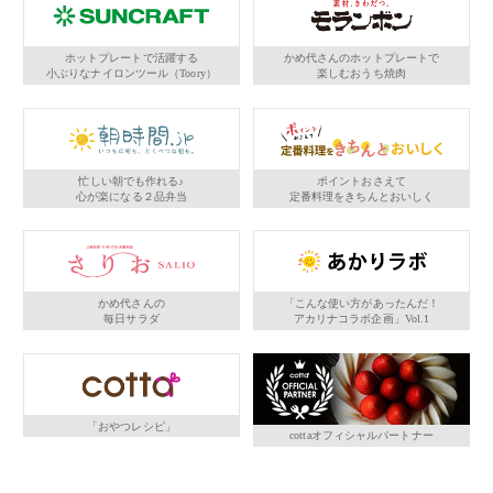
ホットプレートで活躍する
かめ代さんのホットプレートで
小ぶりなナイロンツール（Toory）
楽しむおうち焼肉
忙しい朝でも作れる♪
ポイントおさえて
心が楽になる２品弁当
定番料理をきちんとおいしく
かめ代さんの
「こんな使い方があったんだ！
毎日サラダ
アカリナコラボ企画」Vol.1
「おやつレシピ」
cottaオフィシャルパートナー