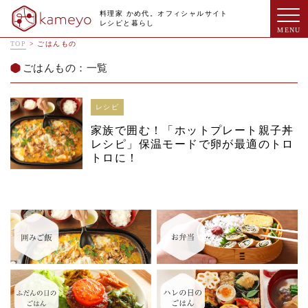
料理家 かめ代。オフィシャルサイト
レシピと暮らし
TOP
>
ごはんもの
ごはんもの：一覧
レシピ
家族で囲む！「ホットプレート親子丼
レシピ」保温モードで卵が最適のトロ
トロに！