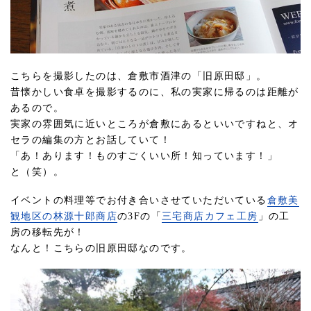
こちらを撮影したのは、倉敷市酒津の「旧原田邸」。
昔懐かしい食卓を撮影するのに、私の実家に帰るのは距離が
あるので。
実家の雰囲気に近いところが倉敷にあるといいですねと、オ
セラの編集の方とお話していて！
「あ！あります！ものすごくいい所！知っています！」
と（笑）。
イベントの料理等でお付き合いさせていただいている
倉敷美
観地区の林源十郎商店
の3Fの「
三宅商店カフェ工房
」の工
房の移転先が！
なんと！こちらの旧原田邸なのです。