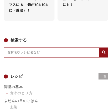
マスに & 鍋がピカピカ
にも！
に（感涙）！
検索する
レシピ
一覧
調理の基本
出汁のとり方
ふだんの日のごはん
主菜