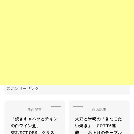
前の記事
前の記事
「焼きキャベツとチキン
大豆と米糀の「きなこた
の白ワイン煮」
い焼き」 COTTA連
SELECTORS クリス
載 お正月のテーブル