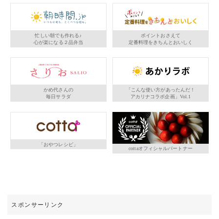
忙しい朝でも作れる♪
ポイントおさえて
心が楽になる２品弁当
定番料理をきちんとおいしく
かめ代さんの
「こんな使い方があったんだ！
毎日サラダ
アカリナコラボ企画」Vol.1
「おやつレシピ」
cottaオフィシャルパートナー