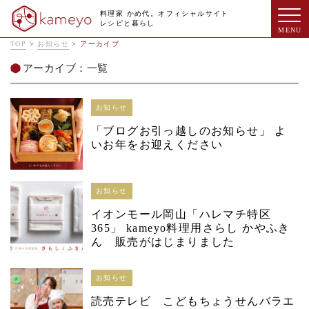
料理家 かめ代。オフィシャルサイト
レシピと暮らし
TOP
>
お知らせ
>
アーカイブ
アーカイブ：一覧
お知らせ
「ブログお引っ越しのお知らせ」 よ
いお年をお迎えください
お知らせ
イオンモール岡山「ハレマチ特区
365」 kameyo料理用さらし かやふき
ん 販売がはじまりました
お知らせ
読売テレビ こどもちょうせんバラエ