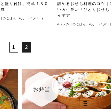
ちと盛り付け」簡単！３０
詰めるおせち料理のコツ｜
完成
い＆可愛い「ひとりおせち
イデア
日のごはん
#
元日（1月1日）
#
ハレの日のごはん
#
元日（1月1
1
2