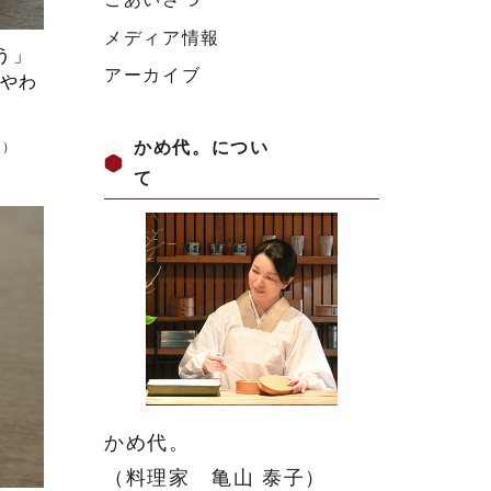
メディア情報
う」
アーカイブ
くやわ
かめ代。につい
日）
て
かめ代。
（料理家 亀山 泰子）