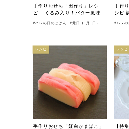
手作りおせち「田作り」レシ
手作
ピ くるみ入り！バター風味
シピ 
#
ハレの日のごはん
#
元日（1月1日）
#
ハレの
レシピ
レシピ
手作りおせち「紅白かまぼこ」
【特