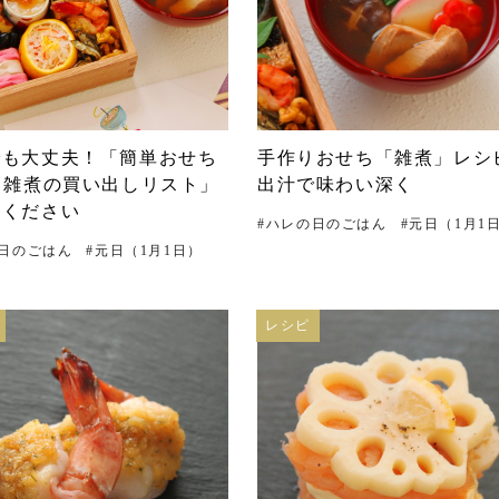
でも大丈夫！「簡単おせち
手作りおせち「雑煮」レシ
と雑煮の買い出しリスト」
出汁で味わい深く
用ください
#
ハレの日のごはん
#
元日（1月1
日のごはん
#
元日（1月1日）
レシピ