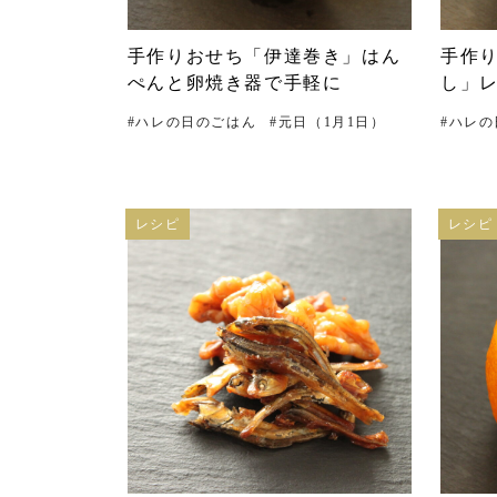
手作りおせち「伊達巻き」はん
手作
ぺんと卵焼き器で手軽に
し」レ
#
ハレの日のごはん
#
元日（1月1日）
#
ハレの
レシピ
レシピ