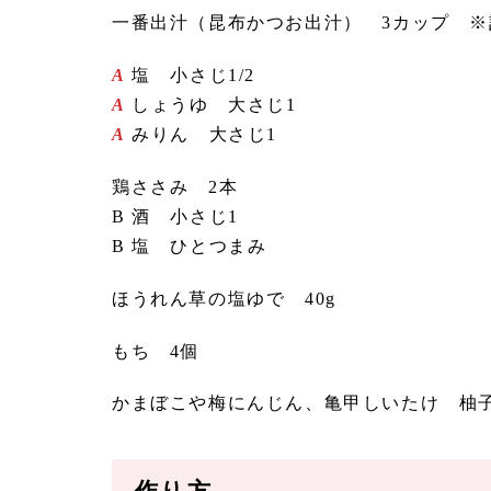
一番出汁（昆布かつお出汁） 3カップ 
A
塩 小さじ1/2
A
しょうゆ 大さじ1
A
みりん 大さじ1
鶏ささみ 2本
B 酒 小さじ1
B 塩 ひとつまみ
ほうれん草の塩ゆで 40g
もち 4個
かまぼこや梅にんじん、亀甲しいたけ 柚
作り方