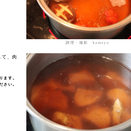
調理・撮影 kameyo
して、肉
ります。
ださい。