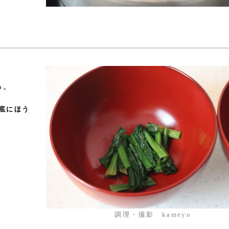
。
る。
底にほう
調理・撮影 kameyo