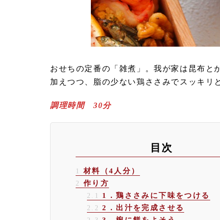
おせちの定番の「雑煮」。我が家は昆布と
加えつつ、脂の少ない鶏ささみでスッキリ
調理時間 30分
目次
材料（4人分）
1
作り方
2
1．鶏ささみに下味をつける
2.1
2．出汁を完成させる
2.2
3．椀に餅をよそう