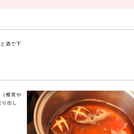
塩と酒で下
る（椎茸や
取り出し