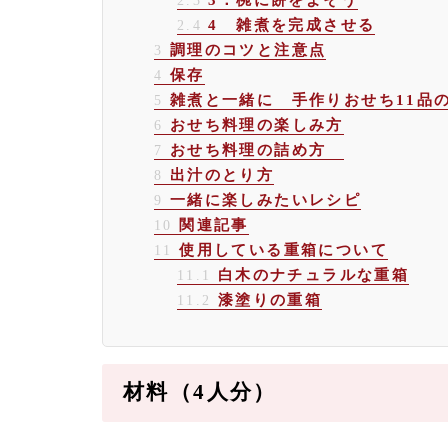
2.3
4 雑煮を完成させる
2.4
調理のコツと注意点
3
保存
4
雑煮と一緒に 手作りおせち11品
5
おせち料理の楽しみ方
6
おせち料理の詰め方
7
出汁のとり方
8
一緒に楽しみたいレシピ
9
関連記事
10
使用している重箱について
11
白木のナチュラルな重箱
11.1
漆塗りの重箱
11.2
材料（4人分）