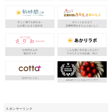
忙しい朝でも作れる♪
ポイントおさえて
心が楽になる２品弁当
定番料理をきちんとおいしく
かめ代さんの
「こんな使い方があったんだ！
毎日サラダ
アカリナコラボ企画」Vol.1
「おやつレシピ」
cottaオフィシャルパートナー