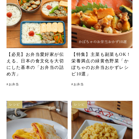
【必見】お弁当愛好家が伝
【特集】主菜も副菜もOK！
える、日本の食文化を大切
栄養満点の緑黄色野菜「か
にした基本の「お弁当の詰
ぼちゃのお弁当おかずレシ
め方」
ピ10選」
#
お弁当
#
お弁当
レシピ
レシピ