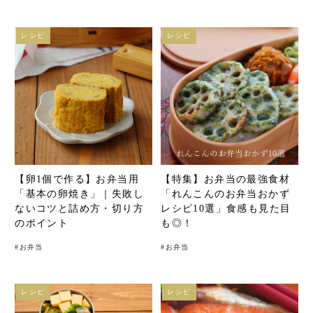
レシピ
レシピ
【卵1個で作る】お弁当用
【特集】お弁当の最強食材
「基本の卵焼き」｜失敗し
「れんこんのお弁当おかず
ないコツと詰め方・切り方
レシピ10選」食感も見た目
のポイント
も◎！
#
お弁当
#
お弁当
レシピ
レシピ