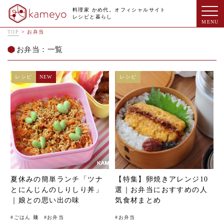
料理家 かめ代。オフィシャルサイト
レシピと暮らし
TOP
>
お弁当
お弁当：一覧
レシピ
NEW
レシピ
夏休みの簡単ランチ「ツナ
【特集】卵焼きアレンジ10
とにんじんのしりしり丼」
選｜お弁当におすすめの人
｜娘との思い出の味
気食材まとめ
#
ごはん 麺
#
お弁当
#
お弁当