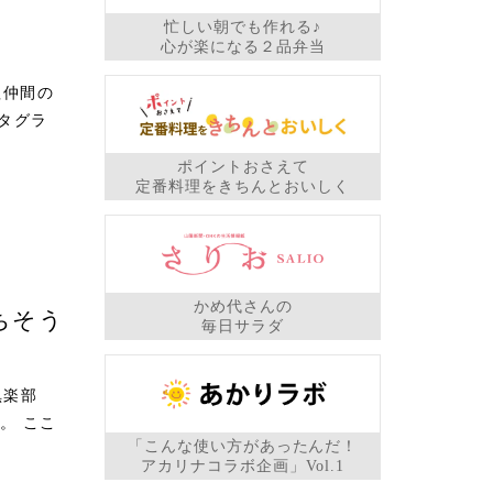
忙しい朝でも作れる♪
心が楽になる２品弁当
理仲間の
タグラ
ポイントおさえて
定番料理をきちんとおいしく
かめ代さんの
ちそう
毎日サラダ
倶楽部
。 ここ
「こんな使い方があったんだ！
アカリナコラボ企画」Vol.1