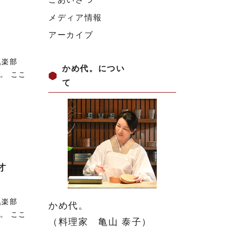
メディア情報
アーカイブ
倶楽部
かめ代。につい
。 ここ
て
オ
倶楽部
かめ代。
。 ここ
（料理家 亀山 泰子）