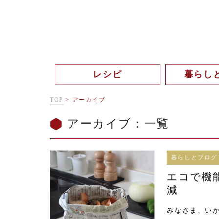
レシピ
暮らし
TOP
>
アーカイブ
アーカイブ：一覧
暮らしとブログ
エコで機
減
みなさま、い