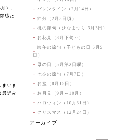
8月）。
バレンタイン（2月14日）
季節感た
節分（2月3日頃）
桃の節句（ひなまつり 3月3日）
お花見（3月下旬～）
端午の節句（子どもの日 5月5
日）
母の日（5月第2日曜）
七夕の節句（7月7日）
お盆（8月15日）
しまいま
は最近み
お月見（9月～10月）
ハロウィン（10月31日）
クリスマス（12月24日）
アーカイブ