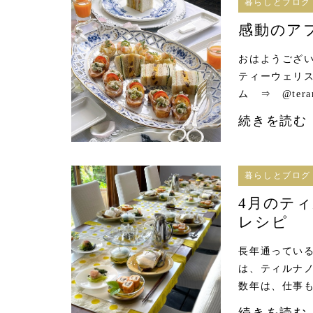
暮らしとブログ
感動のア
おはようござい
ティーウェリ
ム ⇒ @ter
続きを読む
暮らしとブログ
4月のテ
レシピ
長年通っている
は、ティルナノ
数年は、仕事も
続きを読む