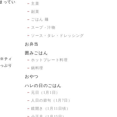
まってい
主菜
副菜
ごはん 麺
スープ・汁物
ソース・タレ・ドレッシング
お弁当
囲みごはん
。※ティ
ホットプレート料理
たっぷり
鍋料理
おやつ
ハレの日のごはん
元日（1月1日）
人日の節句（1月7日）
鏡開き（1月11日頃）
～
小正月（1月15日）