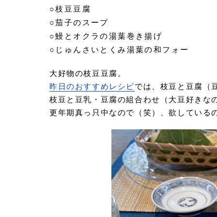
○枝豆豆腐
○茄子のスープ
○鰻とオクラの湯葉巻き揚げ
○じゅんさいとくみ湯葉の和フォー
大好物の枝豆豆腐。
昨日のおすすめレシピ
では、枝豆と豆腐（
枝豆と豆乳・豆腐の組合わせ（大豆好きな
更年期真っ只中なので（笑）、欲している