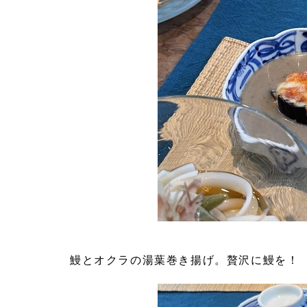
鰻とオクラの湯葉巻き揚げ。贅沢に鰻を！