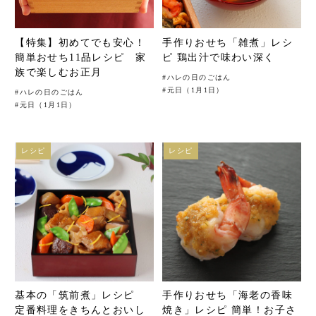
【特集】初めてでも安心！
手作りおせち「雑煮」レシ
簡単おせち11品レシピ 家
ピ 鶏出汁で味わい深く
族で楽しむお正月
#
ハレの日のごはん
#
元日（1月1日）
#
ハレの日のごはん
#
元日（1月1日）
レシピ
レシピ
基本の「筑前煮」レシピ
手作りおせち「海老の香味
定番料理をきちんとおいし
焼き」レシピ 簡単！お子さ