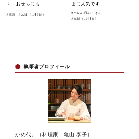
く おせちにも
まに人気です
#
ハレの日のごはん
#
主菜
#
元日（1月1日）
#
元日（1月1日）
執筆者プロフィール
かめ代。（料理家 亀山 泰子）