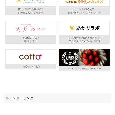
忙しい朝でも作れる♪
ポイントおさえて
心が楽になる２品弁当
定番料理をきちんとおいしく
かめ代さんの
「こんな使い方があったんだ！
毎日サラダ
アカリナコラボ企画」Vol.1
「おやつレシピ」
cottaオフィシャルパートナー