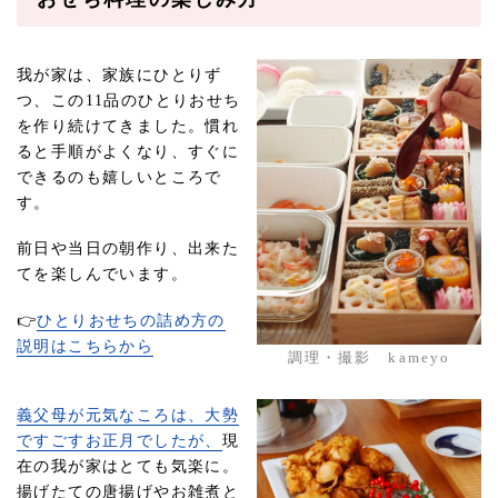
我が家は、家族にひとりず
つ、この11品のひとりおせち
を作り続けてきました。慣れ
ると手順がよくなり、すぐに
できるのも嬉しいところで
す。
前日や当日の朝作り、出来た
てを楽しんでいます。
👉
ひとりおせちの詰め方の
説明はこちらから
調理・撮影 kameyo
義父母が元気なころは、大勢
ですごすお正月でしたが、
現
在の我が家はとても気楽に。
揚げたての唐揚げやお雑煮と