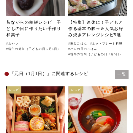
昔ながらの柏餅レシピ｜子
【特集】連休に！子どもと
どもの日に作りたい手作り
作る基本の豚玉＆人気お好
和菓子
み焼きアレンジレシピ5選
#
おやつ
#
囲みごはん
#
ホットプレート料理
#
端午の節句（子どもの日 5月5日）
#
ハレの日のごはん
#
端午の節句（子どもの日 5月5日）
「元日（1月1日）」に関連するレシピ
一覧
レシピ
レシピ