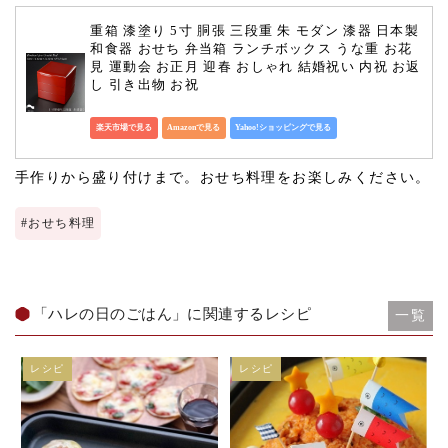
重箱 漆塗り 5寸 胴張 三段重 朱 モダン 漆器 日本製 
和食器 おせち 弁当箱 ランチボックス うな重 お花
見 運動会 お正月 迎春 おしゃれ 結婚祝い 内祝 お返
し 引き出物 お祝
楽天市場で見る
Amazonで見る
Yahoo!ショッピングで見る
手作りから盛り付けまで。おせち料理をお楽しみください。
#
おせち料理
「ハレの日のごはん」に関連するレシピ
一覧
レシピ
レシピ