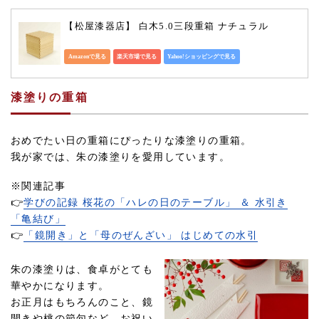
【松屋漆器店】 白木5.0三段重箱 ナチュラル
Amazonで見る
楽天市場で見る
Yahoo!ショッピングで見る
漆塗りの重箱
おめでたい日の重箱にぴったりな漆塗りの重箱。
我が家では、朱の漆塗りを愛用しています。
※関連記事
👉
学びの記録 桜花の「ハレの日のテーブル」 ＆ 水引き
「亀結び」
👉
「鏡開き」と「母のぜんざい」 はじめての水引
朱の漆塗りは、食卓がとても
華やかになります。
お正月はもちろんのこと、鏡
開きや桃の節句など、お祝い