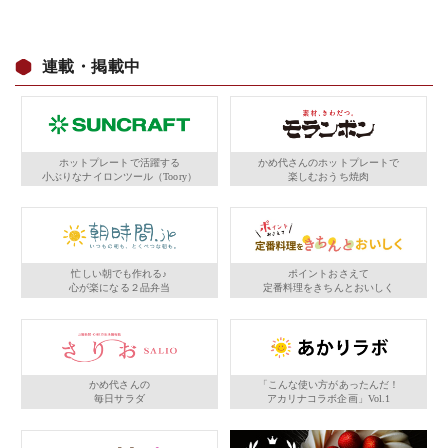
連載・掲載中
ホットプレートで活躍する
かめ代さんのホットプレートで
小ぶりなナイロンツール（Toory）
楽しむおうち焼肉
忙しい朝でも作れる♪
ポイントおさえて
心が楽になる２品弁当
定番料理をきちんとおいしく
かめ代さんの
「こんな使い方があったんだ！
毎日サラダ
アカリナコラボ企画」Vol.1