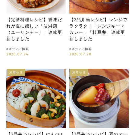
【定番料理レシピ】香味だ
【2品弁当レシピ】レンジで
れが夏に嬉しい「油淋鶏
ラクラク！「レンジキーマ
（ユーリンチー）」連載更
カレー」「枝豆卵」連載更
新しました
新しました
#
メディア情報
#
メディア情報
2026.07.24
2026.07.20
お知らせ
お知らせ
【2品弁当レシピ】はんぺん
【2品弁当レシピ】夏のスー