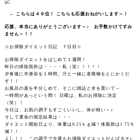
← こちらは４９位！ こちらも応援おねがいします～！
応援、本当にありがとうございます～♪ お手数かけてすみ
ません～！！
☆お掃除ダイエット日記 ７日目☆
お掃除ダイエットをはじめて１週間！
昨日の掃除箇所は・・・・私（笑）！！！！
夕食後に半身浴を１時間。汗と一緒に老廃物をとにかくだ
す！！
お風呂の蓋を半分しめて、そこに雑誌と水を置いて～
一時間があっという間！ 日曜は、私のお掃除に決定
（笑）！
今日は、お肌の調子もすごくいいし、体が軽い～♪
そして運命の測定結果は・・・
ダイエット開始日より、体重は0.25ｋｇ減！体脂肪は1.75％
減！！
よし！！ この調子で今週もお掃除ダイエットがんばるそ♪