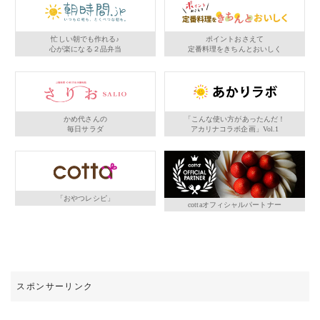
忙しい朝でも作れる♪
ポイントおさえて
心が楽になる２品弁当
定番料理をきちんとおいしく
かめ代さんの
「こんな使い方があったんだ！
毎日サラダ
アカリナコラボ企画」Vol.1
「おやつレシピ」
cottaオフィシャルパートナー