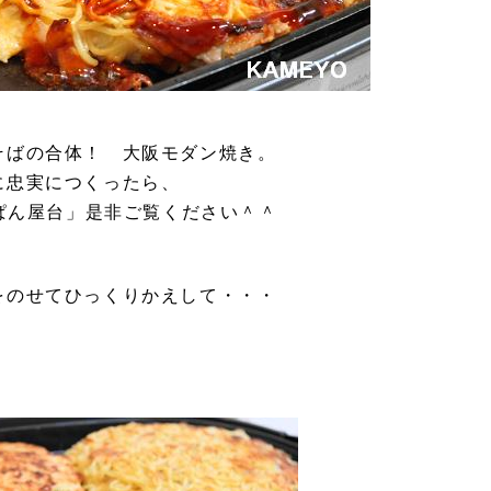
そばの合体！ 大阪モダン焼き。
に忠実につくったら、
ぱん屋台」是非ご覧ください＾＾
をのせてひっくりかえして・・・