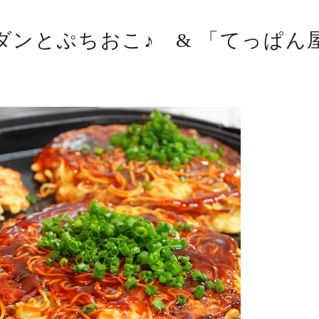
ンとぷちおこ♪ & 「てっぱん