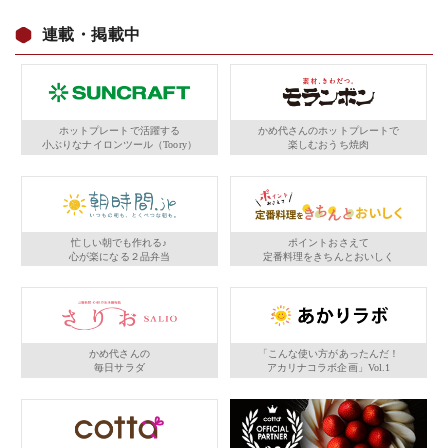
連載・掲載中
ホットプレートで活躍する
かめ代さんのホットプレートで
小ぶりなナイロンツール（Toory）
楽しむおうち焼肉
忙しい朝でも作れる♪
ポイントおさえて
心が楽になる２品弁当
定番料理をきちんとおいしく
かめ代さんの
「こんな使い方があったんだ！
毎日サラダ
アカリナコラボ企画」Vol.1