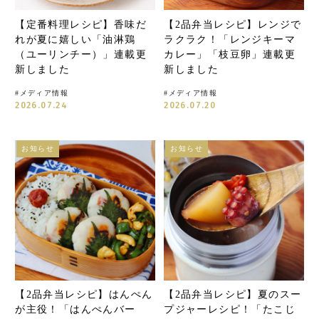
【定番料理レシピ】香味だ
【2品弁当レシピ】レンジで
れが夏に嬉しい「油淋鶏
ラクラク！「レンジキーマ
（ユーリンチー）」連載更
カレー」「枝豆卵」連載更
新しました
新しました
#
メディア情報
#
メディア情報
2026.07.24
2026.07.20
お知らせ
お知らせ
【2品弁当レシピ】はんぺん
【2品弁当レシピ】夏のスー
が主役！「はんぺんバー
プジャーレシピ！「たこじ