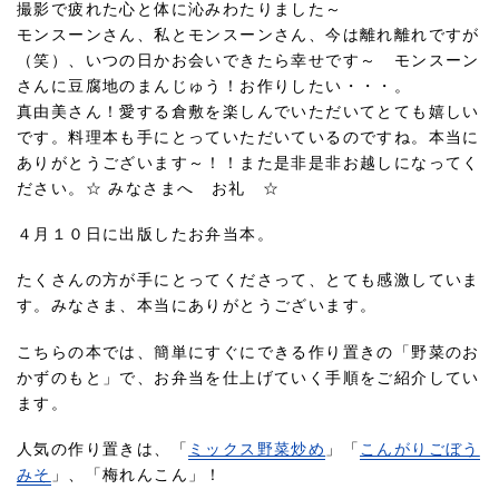
撮影で疲れた心と体に沁みわたりました～
モンスーンさん、私とモンスーンさん、今は離れ離れですが
（笑）、いつの日かお会いできたら幸せです～ モンスーン
さんに豆腐地のまんじゅう！お作りしたい・・・。
真由美さん！愛する倉敷を楽しんでいただいてとても嬉しい
です。料理本も手にとっていただいているのですね。本当に
ありがとうございます～！！また是非是非お越しになってく
ださい。☆ みなさまへ お礼 ☆
４月１０日に出版したお弁当本。
たくさんの方が手にとってくださって、とても感激していま
す。みなさま、本当にありがとうございます。
こちらの本では、簡単にすぐにできる作り置きの「野菜のお
かずのもと」で、お弁当を仕上げていく手順をご紹介してい
ます。
人気の作り置きは、「
ミックス野菜炒め
」「
こんがりごぼう
みそ
」、「梅れんこん」！