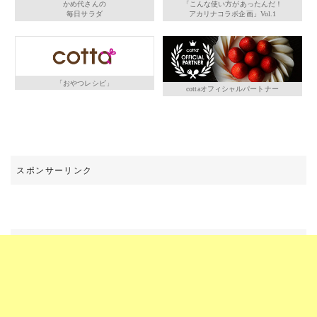
かめ代さんの
「こんな使い方があったんだ！
毎日サラダ
アカリナコラボ企画」Vol.1
「おやつレシピ」
cottaオフィシャルパートナー