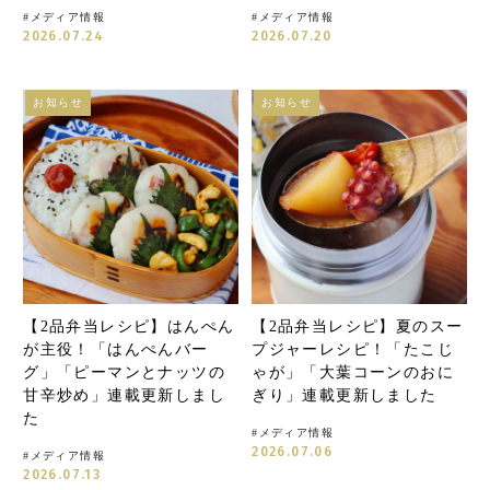
#
メディア情報
#
メディア情報
2026.07.24
2026.07.20
お知らせ
お知らせ
【2品弁当レシピ】はんぺん
【2品弁当レシピ】夏のスー
が主役！「はんぺんバー
プジャーレシピ！「たこじ
グ」「ピーマンとナッツの
ゃが」「大葉コーンのおに
甘辛炒め」連載更新しまし
ぎり」連載更新しました
た
#
メディア情報
2026.07.06
#
メディア情報
2026.07.13