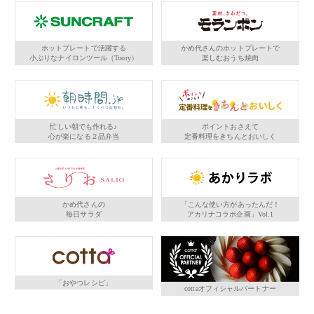
ホットプレートで活躍する
かめ代さんのホットプレートで
小ぶりなナイロンツール（Toory）
楽しむおうち焼肉
忙しい朝でも作れる♪
ポイントおさえて
心が楽になる２品弁当
定番料理をきちんとおいしく
かめ代さんの
「こんな使い方があったんだ！
毎日サラダ
アカリナコラボ企画」Vol.1
「おやつレシピ」
cottaオフィシャルパートナー