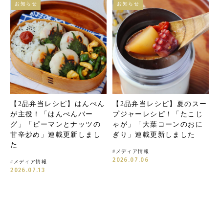
お知らせ
お知らせ
【2品弁当レシピ】はんぺん
【2品弁当レシピ】夏のスー
が主役！「はんぺんバー
プジャーレシピ！「たこじ
グ」「ピーマンとナッツの
ゃが」「大葉コーンのおに
甘辛炒め」連載更新しまし
ぎり」連載更新しました
た
#
メディア情報
2026.07.06
#
メディア情報
2026.07.13