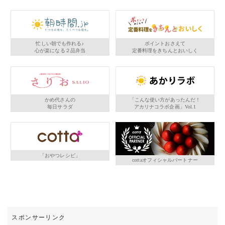
忙しい朝でも作れる♪
ポイントおさえて
心が楽になる２品弁当
定番料理をきちんとおいしく
かめ代さんの
「こんな使い方があったんだ！
毎日サラダ
アカリナコラボ企画」Vol.1
「おやつレシピ」
cottaオフィシャルパートナー