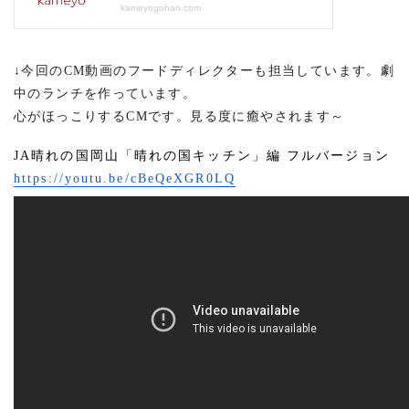
↓今回のCM動画のフードディレクターも担当しています。劇
中のランチを作っています。
心がほっこりするCMです。見る度に癒やされます～
JA晴れの国岡山「晴れの国キッチン」編 フルバージョン
https://youtu.be/cBeQeXGR0LQ