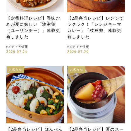
【定番料理レシピ】香味だ
【2品弁当レシピ】レンジで
れが夏に嬉しい「油淋鶏
ラクラク！「レンジキーマ
（ユーリンチー）」連載更
カレー」「枝豆卵」連載更
新しました
新しました
#
メディア情報
#
メディア情報
2026.07.24
2026.07.20
お知らせ
お知らせ
【2品弁当レシピ】はんぺん
【2品弁当レシピ】夏のスー