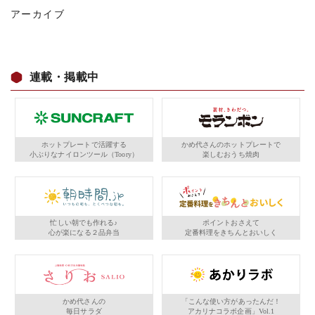
アーカイブ
連載・掲載中
ホットプレートで活躍する
かめ代さんのホットプレートで
小ぶりなナイロンツール（Toory）
楽しむおうち焼肉
忙しい朝でも作れる♪
ポイントおさえて
心が楽になる２品弁当
定番料理をきちんとおいしく
かめ代さんの
「こんな使い方があったんだ！
毎日サラダ
アカリナコラボ企画」Vol.1