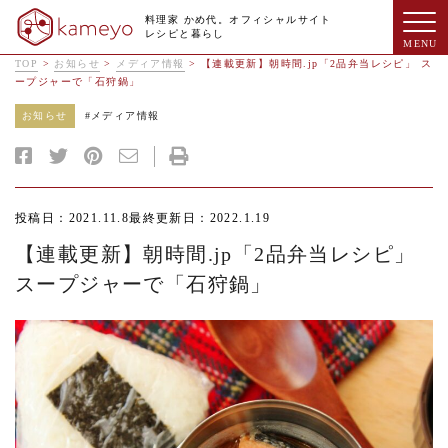
料理家 かめ代。オフィシャルサイト
レシピと暮らし
TOP
>
お知らせ
>
メディア情報
>
【連載更新】朝時間.jp「2品弁当レシピ」 ス
ープジャーで「石狩鍋」
お知らせ
#
メディア情報
投稿日：2021.11.8
最終更新日：2022.1.19
【連載更新】朝時間.jp「2品弁当レシピ」
スープジャーで「石狩鍋」