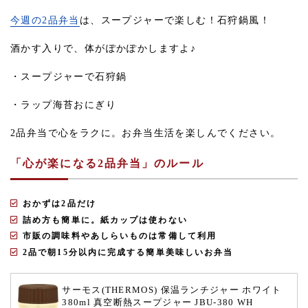
今週の2品弁当
は、スープジャーで楽しむ！石狩鍋風！
酒かす入りで、体がぽかぽかしますよ♪
・スープジャーで石狩鍋
・ラップ海苔おにぎり
2品弁当で心をラクに。お弁当生活を楽しんでください。
「心が楽になる2品弁当」のルール
おかずは2品だけ
詰め方も簡単に。紙カップは使わない
市販の調味料やあしらいものは常備して利用
2品で朝15分以内に完成する簡単美味しいお弁当
サーモス(THERMOS) 保温ランチジャー ホワイト 
380ml 真空断熱スープジャー JBU-380 WH