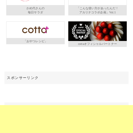
かめ代さんの
「こんな使い方があったんだ！
毎日サラダ
アカリナコラボ企画」Vol.1
「おやつレシピ」
cottaオフィシャルパートナー