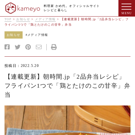
料理家 かめ代。オフィシャルサイト
レシピと暮らし
TOP
>
お知らせ
>
メディア情報
>
【連載更新】朝時間.jp「2品弁当レシピ」フ
ライパン1つで「鶏とたけのこの甘辛」弁当
お知らせ
#
メディア情報
投稿日：2022.5.20
【連載更新】朝時間.jp「2品弁当レシピ」
フライパン1つで「鶏とたけのこの甘辛」弁
当