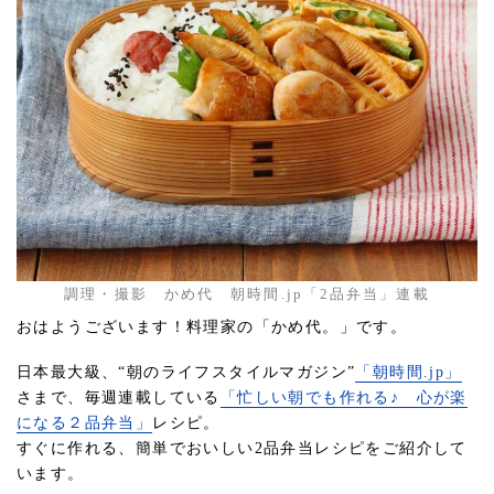
調理・撮影 かめ代 朝時間.jp「2品弁当」連載
おはようございます！料理家の「かめ代。」です。
日本最大級、“朝のライフスタイルマガジン”
「朝時間.jp」
さまで、毎週連載している
「忙しい朝でも作れる♪ 心が楽
になる２品弁当」
レシピ。
すぐに作れる、簡単でおいしい2品弁当レシピをご紹介して
います。