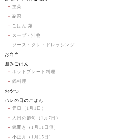
主菜
副菜
ごはん 麺
スープ・汁物
ソース・タレ・ドレッシング
お弁当
囲みごはん
ホットプレート料理
鍋料理
おやつ
ハレの日のごはん
元日（1月1日）
人日の節句（1月7日）
鏡開き（1月11日頃）
小正月（1月15日）