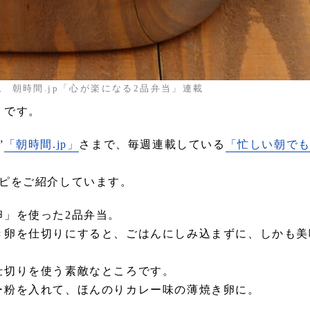
。 朝時間.jp「心が楽になる2品弁当」連載
」です。
”
「朝時間.jp」
さまで、毎週連載している
「忙しい朝で
シピをご紹介しています。
卵」を使った2品弁当。
き卵を仕切りにすると、ごはんにしみ込まずに、しかも美
。
仕切りを使う素敵なところです。
ー粉を入れて、ほんのりカレー味の薄焼き卵に。