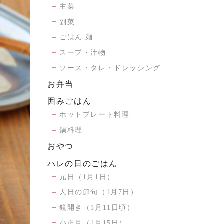
主菜
副菜
ごはん 麺
スープ・汁物
ソース・タレ・ドレッシング
お弁当
囲みごはん
ホットプレート料理
鍋料理
おやつ
ハレの日のごはん
元日（1月1日）
人日の節句（1月7日）
鏡開き（1月11日頃）
小正月（1月15日）