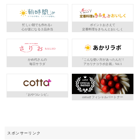
忙しい朝でも作れる♪
ポイントおさえて
心が楽になる２品弁当
定番料理をきちんとおいしく
かめ代さんの
「こんな使い方があったんだ！
毎日サラダ
アカリナコラボ企画」Vol.1
「おやつレシピ」
cottaオフィシャルパートナー