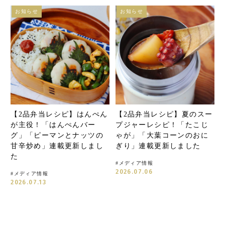
お知らせ
お知らせ
【2品弁当レシピ】はんぺん
【2品弁当レシピ】夏のスー
が主役！「はんぺんバー
プジャーレシピ！「たこじ
グ」「ピーマンとナッツの
ゃが」「大葉コーンのおに
甘辛炒め」連載更新しまし
ぎり」連載更新しました
た
#
メディア情報
2026.07.06
#
メディア情報
2026.07.13