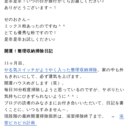
是非是非！いつの日か旅行がてらお越しください♪
ありがとうございます～！
せのおさん～
ミックス粉あったのですね＾＾
とても優秀な粉ですので！
是非是非お試しください♪
開運！整理収納掃除日記
11ヶ月目。
やる気スイッチがようやく入った整理収納掃除
。家の中も外
もきれいにして、必ず運気を上げます。
開運ハウスめざします（笑）。
毎日30分程度掃除しようと思っているのですが、サボりたい
気持ちにひきずられないように＾＾；
ブログの読者のみなさまにお付き合いいただいて、日記を書
くことに。いつもすみません～。
現段階の最終開運掃除箇所は、浴室掃除終了まで。 →
浴
室ピカピカ計画