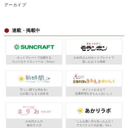
アーカイブ
連載・掲載中
ホットプレートで活躍する
かめ代さんのホットプレートで
小ぶりなナイロンツール（Toory）
楽しむおうち焼肉
忙しい朝でも作れる♪
ポイントおさえて
心が楽になる２品弁当
定番料理をきちんとおいしく
かめ代さんの
「こんな使い方があったんだ！
毎日サラダ
アカリナコラボ企画」Vol.1