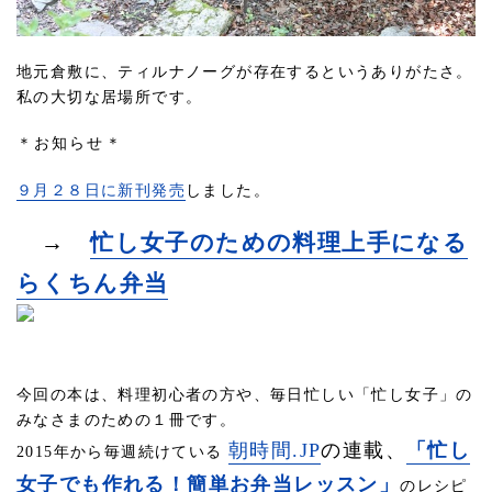
地元倉敷に、ティルナノーグが存在するというありがたさ。
私の大切な居場所です。
＊お知らせ＊
９月２８日に新刊発売
しました。
→
忙し女子のための料理上手になる
らくちん弁当
今回の本は、料理初心者の方や、毎日忙しい「忙し女子」の
みなさまのための１冊です。
朝時間.JP
の連載、
「忙し
2015年から毎週続けている
女子でも作れる！簡単お弁当レッスン」
のレシピ