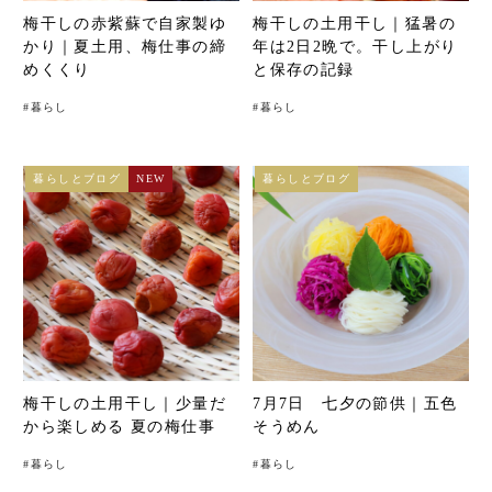
梅干しの赤紫蘇で自家製ゆ
梅干しの土用干し｜猛暑の
かり｜夏土用、梅仕事の締
年は2日2晩で。干し上がり
めくくり
と保存の記録
#
暮らし
#
暮らし
暮らしとブログ
NEW
暮らしとブログ
梅干しの土用干し｜少量だ
7月7日 七夕の節供｜五色
から楽しめる 夏の梅仕事
そうめん
#
暮らし
#
暮らし