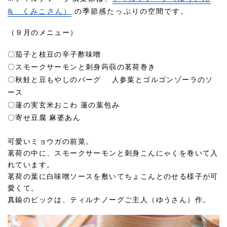
& くみこさん）
の季節感たっぷりの空間です。
（９月のメニュー）
〇
茄子と枝豆の辛子酢味噌
〇
スモークサーモンと刺身蒟蒻の茗荷巻き
〇
秋鮭と豆もやしのバーグ 人参葉とゴルゴンゾーラのソ
ース
〇
蓮の実玄米おこわ 蓮の葉包み
〇
寄せ豆腐 麻婆あん
可愛いミョウガの前菜。
茗荷の中に、スモークサーモンと刺身こんにゃくを巻いて入
れています。
茗荷の葉に白味噌ソースを敷いてちょこんとのせる様子が可
愛くて。
真鍮のピックは、ティルナノーグご主人（ゆうさん）作。