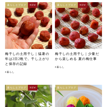
暮らしとブログ
NEW
暮らしとブログ
NEW
梅干しの土用干し｜猛暑の
梅干しの土用干し｜少量だ
年は2日2晩で。干し上がり
から楽しめる 夏の梅仕事
と保存の記録
#
暮らし
#
暮らし
暮らしとブログ
NEW
暮らしとブログ