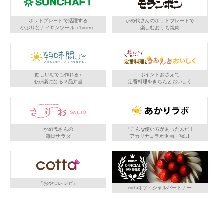
ホットプレートで活躍する
かめ代さんのホットプレートで
小ぶりなナイロンツール（Toory）
楽しむおうち焼肉
忙しい朝でも作れる♪
ポイントおさえて
心が楽になる２品弁当
定番料理をきちんとおいしく
かめ代さんの
「こんな使い方があったんだ！
毎日サラダ
アカリナコラボ企画」Vol.1
「おやつレシピ」
cottaオフィシャルパートナー