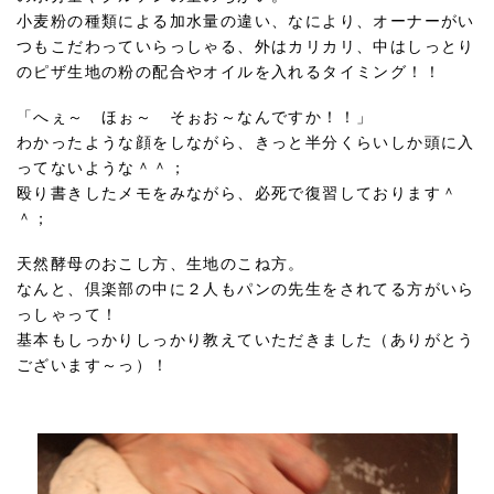
小麦粉の種類による加水量の違い、なにより、オーナーがい
つもこだわっていらっしゃる、外はカリカリ、中はしっとり
のピザ生地の粉の配合やオイルを入れるタイミング！！
「へぇ～ ほぉ～ そぉお～なんですか！！」
わかったような顔をしながら、きっと半分くらいしか頭に入
ってないような＾＾；
殴り書きしたメモをみながら、必死で復習しております＾
＾；
天然酵母のおこし方、生地のこね方。
なんと、倶楽部の中に２人もパンの先生をされてる方がいら
っしゃって！
基本もしっかりしっかり教えていただきました（ありがとう
ございます～っ）！