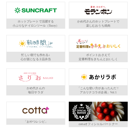
ホットプレートで活躍する
かめ代さんのホットプレートで
小ぶりなナイロンツール（Toory）
楽しむおうち焼肉
忙しい朝でも作れる♪
ポイントおさえて
心が楽になる２品弁当
定番料理をきちんとおいしく
かめ代さんの
「こんな使い方があったんだ！
毎日サラダ
アカリナコラボ企画」Vol.1
「おやつレシピ」
cottaオフィシャルパートナー