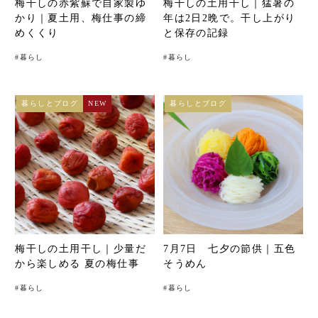
梅干しの赤紫蘇で自家製ゆ
梅干しの土用干し｜猛暑の
かり｜夏土用、梅仕事の締
年は2日2晩で。干し上がり
めくくり
と保存の記録
#
暮らし
#
暮らし
暮らしとブログ
NEW
暮らしとブログ
梅干しの土用干し｜少量だ
7月7日 七夕の節供｜五色
から楽しめる 夏の梅仕事
そうめん
#
暮らし
#
暮らし