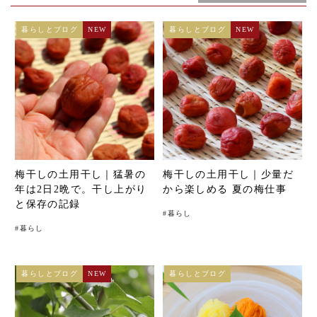
暮らしとブログ
NEW
暮らしとブログ
NEW
梅干しの土用干し｜猛暑の
梅干しの土用干し｜少量だ
年は2日2晩で。干し上がり
から楽しめる 夏の梅仕事
と保存の記録
#
暮らし
#
暮らし
暮らしとブログ
NEW
暮らしとブログ