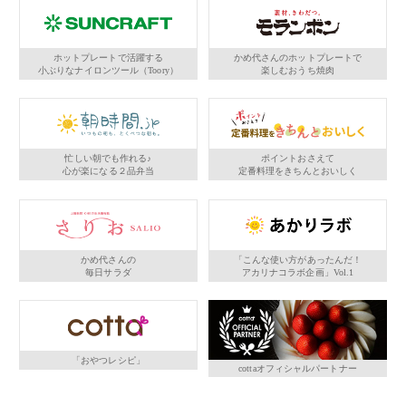
ホットプレートで活躍する
かめ代さんのホットプレートで
小ぶりなナイロンツール（Toory）
楽しむおうち焼肉
忙しい朝でも作れる♪
ポイントおさえて
心が楽になる２品弁当
定番料理をきちんとおいしく
かめ代さんの
「こんな使い方があったんだ！
毎日サラダ
アカリナコラボ企画」Vol.1
「おやつレシピ」
cottaオフィシャルパートナー