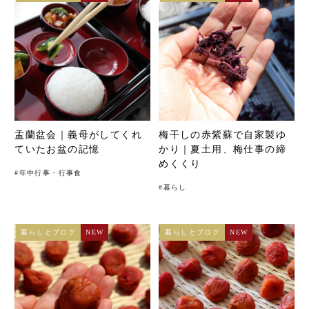
盂蘭盆会｜義母がしてくれ
梅干しの赤紫蘇で自家製ゆ
ていたお盆の記憶
かり｜夏土用、梅仕事の締
めくくり
#
年中行事・行事食
#
暮らし
暮らしとブログ
NEW
暮らしとブログ
NEW