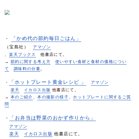
「かめ代の節約毎日ごはん」
・
（宝島社）
アマゾン
、
楽天ブックス
他書店にて。
→
節約に関する考え方
使いやすい食材と食材の価格につい
て
調味料の分量
。
「ホットプレート黄金レシピ 」
・
アマゾン
楽天
イカロス出版
他書店にて。
→
本のご紹介
、
本の撮影の様子
、
ホットプレートに関するご質
問
「お弁当は野菜のおかず作りから」
・
アマゾン
楽天
イカロス出版
他書店にて。