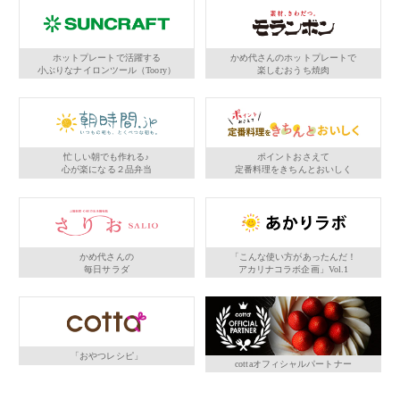
ホットプレートで活躍する
かめ代さんのホットプレートで
小ぶりなナイロンツール（Toory）
楽しむおうち焼肉
忙しい朝でも作れる♪
ポイントおさえて
心が楽になる２品弁当
定番料理をきちんとおいしく
かめ代さんの
「こんな使い方があったんだ！
毎日サラダ
アカリナコラボ企画」Vol.1
「おやつレシピ」
cottaオフィシャルパートナー