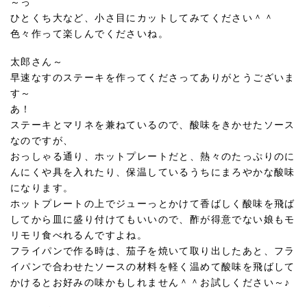
～っ
ひとくち大など、小さ目にカットしてみてください＾＾
色々作って楽しんでくださいね。
太郎さん～
早速なすのステーキを作ってくださってありがとうございま
す～
あ！
ステーキとマリネを兼ねているので、酸味をきかせたソース
なのですが、
おっしゃる通り、ホットプレートだと、熱々のたっぷりのに
んにくや具を入れたり、保温しているうちにまろやかな酸味
になります。
ホットプレートの上でジューっとかけて香ばしく酸味を飛ば
してから皿に盛り付けてもいいので、酢が得意でない娘もモ
リモリ食べれるんですよね。
フライパンで作る時は、茄子を焼いて取り出したあと、フラ
イパンで合わせたソースの材料を軽く温めて酸味を飛ばして
かけるとお好みの味かもしれません＾＾お試しください～♪