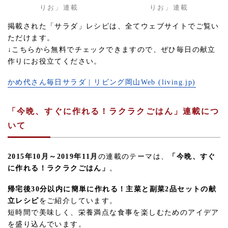
りお」連載
りお」連載
掲載された「サラダ」レシピは、全てウェブサイトでご覧い
ただけます。
↓こちらから無料でチェックできますので、ぜひ毎日の献立
作りにお役立てください。
かめ代さん毎日サラダ | リビング岡山Web (living.jp)
「今晩、すぐに作れる！ラクラクごはん」連載につ
いて
2015年10月～2019年11月
の連載のテーマは、
「今晩、すぐ
に作れる！ラクラクごはん」
。
帰宅後30分以内に簡単に作れる！主菜と副菜2品セットの献
立レシピ
をご紹介しています。
短時間で美味しく、栄養満点な食事を楽しむためのアイデア
を盛り込んでいます。