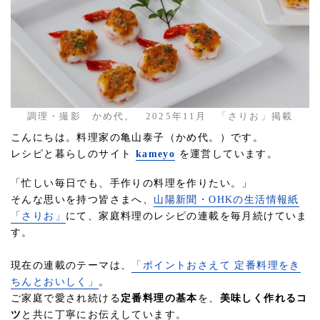
調理・撮影 かめ代。 2025年11月 「さりお」掲載
こんにちは。料理家の亀山泰子（かめ代。）です。
レシピと暮らしのサイト
kameyo
を運営しています。
「忙しい毎日でも、手作りの料理を作りたい。」
そんな思いを持つ皆さまへ、
山陽新聞・OHKの生活情報紙
「さりお」
にて、家庭料理のレシピの連載を毎月続けていま
す。
現在の連載のテーマは、
「ポイントおさえて 定番料理をき
ちんとおいしく」
。
ご家庭で愛され続ける
定番料理の基本
を、
美味しく作れるコ
ツ
と共に丁寧にお伝えしています。