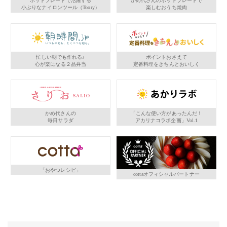
ホットプレートで活躍する
かめ代さんのホットプレートで
小ぶりなナイロンツール（Toory）
楽しむおうち焼肉
忙しい朝でも作れる♪
ポイントおさえて
心が楽になる２品弁当
定番料理をきちんとおいしく
かめ代さんの
「こんな使い方があったんだ！
毎日サラダ
アカリナコラボ企画」Vol.1
「おやつレシピ」
cottaオフィシャルパートナー