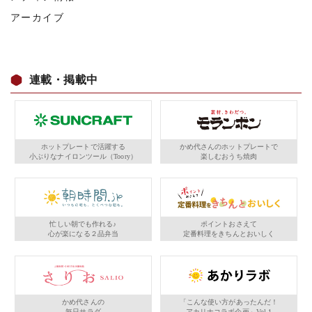
アーカイブ
連載・掲載中
ホットプレートで活躍する
かめ代さんのホットプレートで
小ぶりなナイロンツール（Toory）
楽しむおうち焼肉
忙しい朝でも作れる♪
ポイントおさえて
心が楽になる２品弁当
定番料理をきちんとおいしく
かめ代さんの
「こんな使い方があったんだ！
毎日サラダ
アカリナコラボ企画」Vol.1