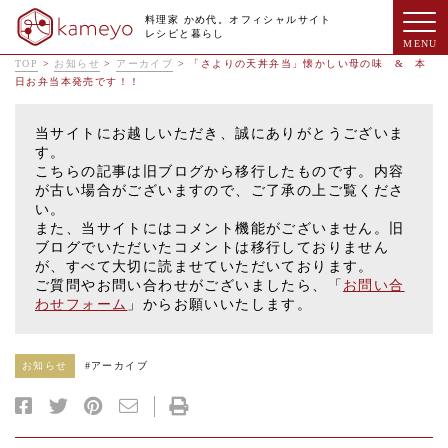
料理家 かめ代。オフィシャルサイト
レシピと暮らし
TOP
>
お知らせ
>
アーカイブ
>
「さよりの天丼弁当」懐かしい母の味 & 本
日お弁当本発売です！！
当サイトにお越しいただき、誠にありがとうございま
す。
こちらの記事は旧ブログから移行したものです。内容
が古い場合がございますので、ご了承の上ご覧くださ
い。
また、当サイトにはコメント機能がございません。旧
ブログでいただいたコメントは移行しておりません
が、すべて大切に読ませていただいております。
ご質問やお問い合わせがございましたら、「
お問い合
わせフォーム
」からお願いいたします。
お知らせ
#
アーカイブ