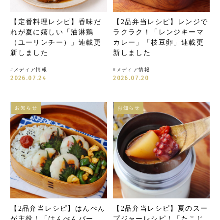
【定番料理レシピ】香味だ
【2品弁当レシピ】レンジで
れが夏に嬉しい「油淋鶏
ラクラク！「レンジキーマ
（ユーリンチー）」連載更
カレー」「枝豆卵」連載更
新しました
新しました
#
メディア情報
#
メディア情報
2026.07.24
2026.07.20
お知らせ
お知らせ
【2品弁当レシピ】はんぺん
【2品弁当レシピ】夏のスー
が主役！「はんぺんバー
プジャーレシピ！「たこじ