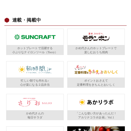
連載・掲載中
ホットプレートで活躍する
かめ代さんのホットプレートで
小ぶりなナイロンツール（Toory）
楽しむおうち焼肉
忙しい朝でも作れる♪
ポイントおさえて
心が楽になる２品弁当
定番料理をきちんとおいしく
かめ代さんの
「こんな使い方があったんだ！
毎日サラダ
アカリナコラボ企画」Vol.1