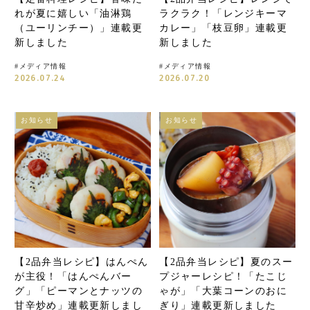
れが夏に嬉しい「油淋鶏
ラクラク！「レンジキーマ
（ユーリンチー）」連載更
カレー」「枝豆卵」連載更
新しました
新しました
#
メディア情報
#
メディア情報
2026.07.24
2026.07.20
お知らせ
お知らせ
【2品弁当レシピ】はんぺん
【2品弁当レシピ】夏のスー
が主役！「はんぺんバー
プジャーレシピ！「たこじ
グ」「ピーマンとナッツの
ゃが」「大葉コーンのおに
甘辛炒め」連載更新しまし
ぎり」連載更新しました