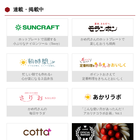
連載・掲載中
ホットプレートで活躍する
かめ代さんのホットプレートで
小ぶりなナイロンツール（Toory）
楽しむおうち焼肉
忙しい朝でも作れる♪
ポイントおさえて
心が楽になる２品弁当
定番料理をきちんとおいしく
かめ代さんの
「こんな使い方があったんだ！
毎日サラダ
アカリナコラボ企画」Vol.1