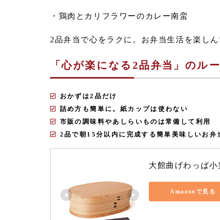
・鶏肉とカリフラワーのカレー南蛮
2品弁当で心をラクに。お弁当生活を楽しん
「心が楽になる2品弁当」のル
おかずは2品だけ
詰め方も簡単に。紙カップは使わない
市販の調味料やあしらいものは常備して利用
2品で朝15分以内に完成する簡単美味しいお弁
大館曲げわっぱ小
Amazonで見る