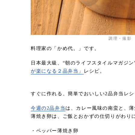
調理・撮影 
料理家の「かめ代。」です。
日本最大級、“朝のライフスタイルマガジン”
が楽になる２品弁当」
レシピ。
すぐに作れる、簡単でおいしい2品弁当レ
今週の2品弁当
は、カレー風味の南蛮と、薄
薄焼き卵は、ご飯とおかずの仕切りがわり
・ペッパー薄焼き卵