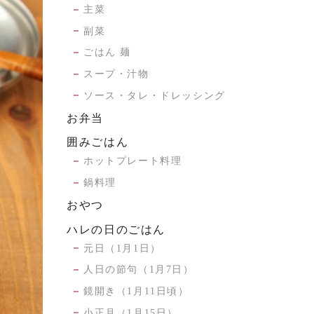
主菜
副菜
ごはん 麺
スープ・汁物
ソース・タレ・ドレッシング
お弁当
囲みごはん
ホットプレート料理
鍋料理
おやつ
ハレの日のごはん
元日（1月1日）
人日の節句（1月7日）
鏡開き（1月11日頃）
小正月（1月15日）