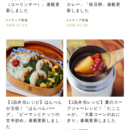
（ユーリンチー）」連載更
カレー」「枝豆卵」連載更
新しました
新しました
#
メディア情報
#
メディア情報
2026.07.24
2026.07.20
お知らせ
お知らせ
【2品弁当レシピ】はんぺん
【2品弁当レシピ】夏のスー
が主役！「はんぺんバー
プジャーレシピ！「たこじ
グ」「ピーマンとナッツの
ゃが」「大葉コーンのおに
甘辛炒め」連載更新しまし
ぎり」連載更新しました
た