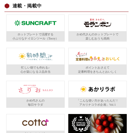
連載・掲載中
ホットプレートで活躍する
かめ代さんのホットプレートで
小ぶりなナイロンツール（Toory）
楽しむおうち焼肉
忙しい朝でも作れる♪
ポイントおさえて
心が楽になる２品弁当
定番料理をきちんとおいしく
かめ代さんの
「こんな使い方があったんだ！
毎日サラダ
アカリナコラボ企画」Vol.1