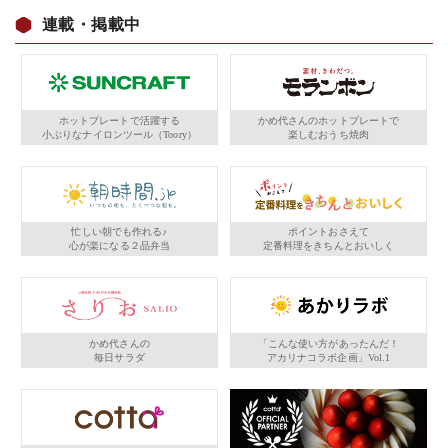
連載・掲載中
ホットプレートで活躍する
かめ代さんのホットプレートで
小ぶりなナイロンツール（Toory）
楽しむおうち焼肉
忙しい朝でも作れる♪
ポイントおさえて
心が楽になる２品弁当
定番料理をきちんとおいしく
かめ代さんの
「こんな使い方があったんだ！
毎日サラダ
アカリナコラボ企画」Vol.1