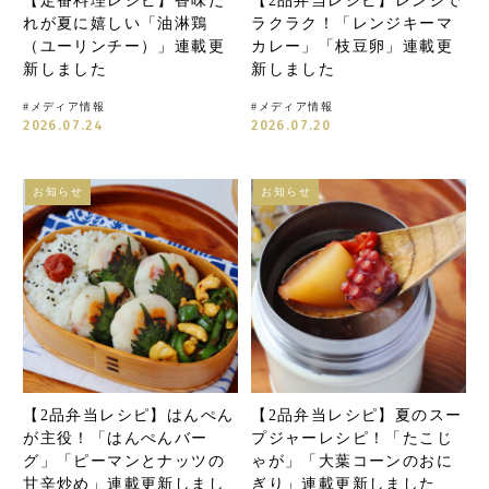
【定番料理レシピ】香味だ
【2品弁当レシピ】レンジで
れが夏に嬉しい「油淋鶏
ラクラク！「レンジキーマ
（ユーリンチー）」連載更
カレー」「枝豆卵」連載更
新しました
新しました
#
メディア情報
#
メディア情報
2026.07.24
2026.07.20
お知らせ
お知らせ
【2品弁当レシピ】はんぺん
【2品弁当レシピ】夏のスー
が主役！「はんぺんバー
プジャーレシピ！「たこじ
グ」「ピーマンとナッツの
ゃが」「大葉コーンのおに
甘辛炒め」連載更新しまし
ぎり」連載更新しました