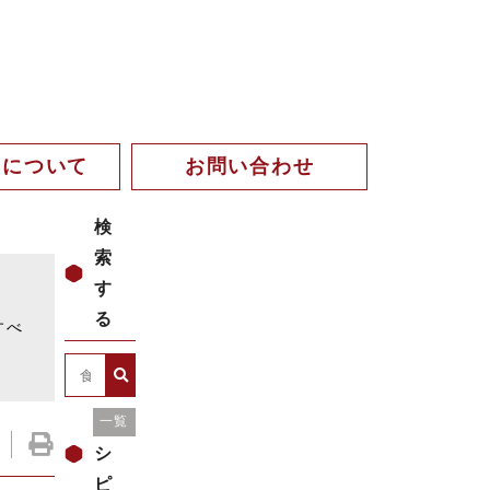
。について
お問い合わせ
検
索
す
。
る
すべ
レ
一覧
シ
ピ