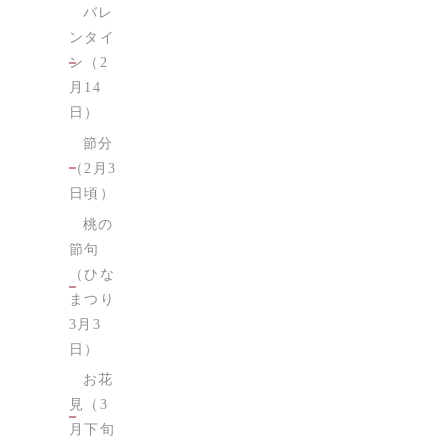
バレ
ンタイ
ン（2
月14
日）
節分
（2月3
日頃）
桃の
節句
（ひな
まつり
3月3
日）
お花
見（3
月下旬