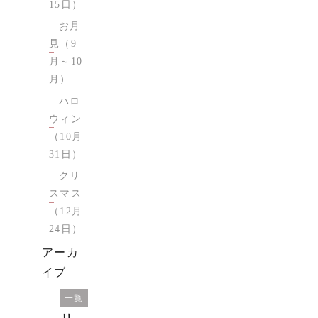
15日）
お月
見（9
月～10
月）
ハロ
ウィン
（10月
31日）
クリ
スマス
（12月
24日）
アーカ
イブ
オ
一覧