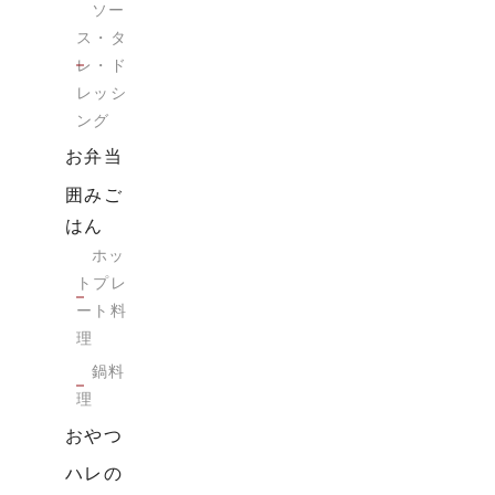
ソー
ス・タ
レ・ド
レッシ
ング
お弁当
囲みご
はん
ホッ
トプレ
ート料
理
鍋料
理
おやつ
ハレの