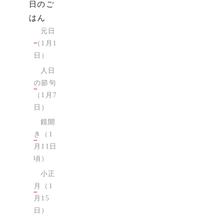
日のご
はん
元日
（1月1
日）
人日
の節句
（1月7
日）
鏡開
き（1
月11日
頃）
小正
月（1
月15
日）