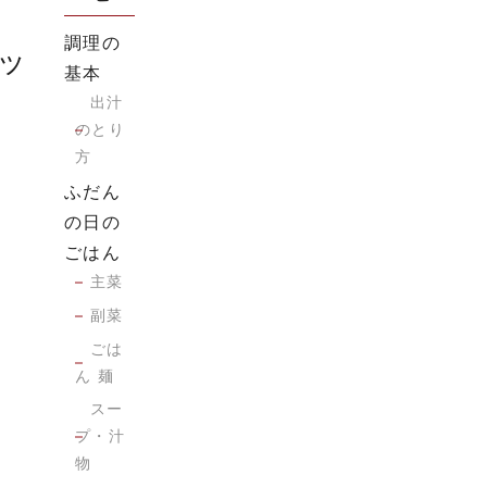
調理の
ッ
基本
出汁
のとり
方
ふだん
の日の
ごはん
主菜
副菜
ごは
ん 麺
スー
プ・汁
物