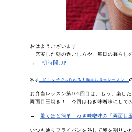
おはようございます！
「充実した朝の過ごし方や、毎日の暮らし
→ 朝時間.JP
私は
「忙し女子でも作れる！簡単お弁当レッスン」
お弁当レッスン第105回目は、もう、楽し
両面目玉焼き！ 今回はねぎ味噌味にして
→
驚くほど簡単！ねぎ味噌味の「両面目
いつも通りフライパンを熱して卵を割りい