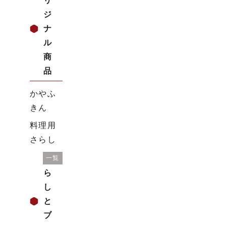
リ
ジ
ナ
ル
商
品
かやふ
きん
料理用
さらし
暮
一覧
ら
し
と
ブ