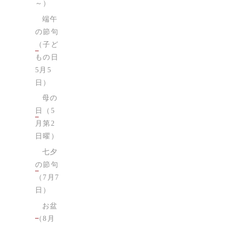
～）
端午
の節句
（子ど
もの日
5月5
日）
母の
日（5
月第2
日曜）
七夕
の節句
（7月7
日）
お盆
（8月