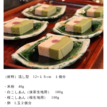
（材料）流し型 12×１５cm １個分
・米粉 40g
・白こしあん（抹茶生地用） 100g
・桜こしあん（桜生地用） 100g
・卵 L玉２個分