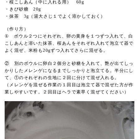
・桜こしあん（中に入れる用） 60g
・きび砂糖 20g
・抹茶 3g（湯大さじ１でよく溶かしておく）
（作り方）
① ボウル２つにそれぞれ、卵の黄身を１つずつ入れて、白
こしあんと溶いた抹茶、桜あんをそれぞれ入れて泡立て器で
よく混ぜ、米粉も20gずつ入れてさらに混ぜる。
② 別のボウルに卵白２個分と砂糖を入れて、艶が出てしっ
かりしたメレンゲになるまでしっかりと泡立てる。半分にし
て、①のそれぞれの生地に２回に分けて混ぜ入れる。
（メレンゲを混ぜる作業の１回目は泡立て器で混ぜた方が作
業しやすいです。２回目はヘラで素早く混ぜてください）