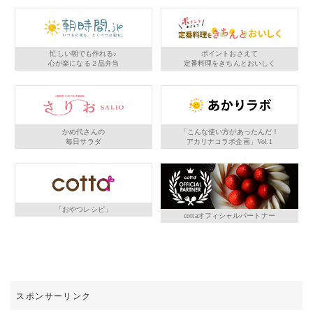
忙しい朝でも作れる♪
ポイントおさえて
心が楽になる２品弁当
定番料理をきちんとおいしく
かめ代さんの
「こんな使い方があったんだ！
毎日サラダ
アカリナコラボ企画」Vol.1
「おやつレシピ」
cottaオフィシャルパートナー