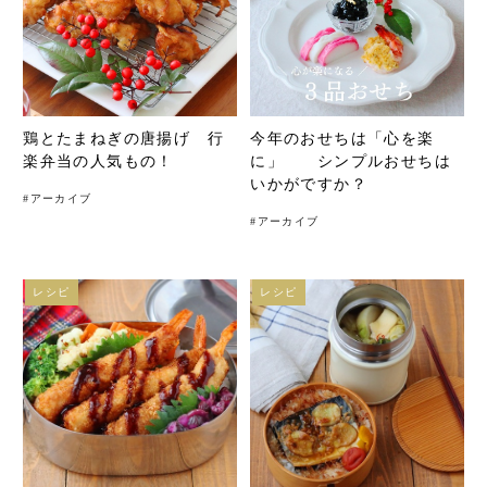
鶏とたまねぎの唐揚げ 行
今年のおせちは「心を楽
楽弁当の人気もの！
に」 シンプルおせちは
いかがですか？
#
アーカイブ
#
アーカイブ
レシピ
レシピ