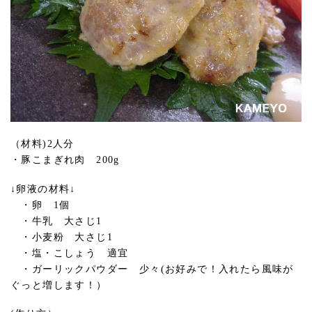
（材料)2人分
・豚こまぎれ肉 200g
↓卵液の材料↓
・卵 1個
・牛乳 大さじ1
・小麦粉 大さじ1
・塩・こしょう 適宜
・ガーリックパウダー 少々(お好みで！入れたら風味が
ぐっと増します！）