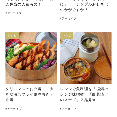
楽弁当の人気もの！
に」 シンプルおせちは
いかがですか？
#
アーカイブ
#
アーカイブ
レシピ
レシピ
クリスマスのお弁当 「大
レンジで魚料理を「塩鯖の
きな海老フライ風豚巻き」
レンジ味噌煮」「白菜漬け
弁当
のスープ」２品弁当
#
アーカイブ
#
アーカイブ