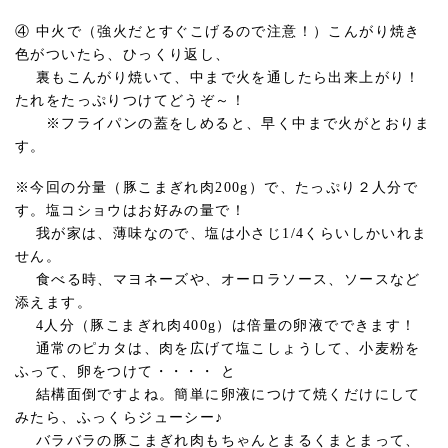
④ 中火で（強火だとすぐこげるので注意！）こんがり焼き
色がついたら、ひっくり返し、
裏もこんがり焼いて、中まで火を通したら出来上がり！
たれをたっぷりつけてどうぞ～！
※フライパンの蓋をしめると、早く中まで火がとおりま
す。
※今回の分量（豚こまぎれ肉200g）で、たっぷり２人分で
す。塩コショウはお好みの量で！
我が家は、薄味なので、塩は小さじ1/4くらいしかいれま
せん。
食べる時、マヨネーズや、オーロラソース、ソースなど
添えます。
4人分（豚こまぎれ肉400g）は倍量の卵液でできます！
通常のピカタは、肉を広げて塩こしょうして、小麦粉を
ふって、卵をつけて・・・・ と
結構面倒ですよね。簡単に卵液につけて焼くだけにして
みたら、ふっくらジューシー♪
バラバラの豚こまぎれ肉もちゃんとまるくまとまって、