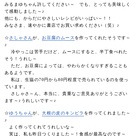
みるまゆちゃん許してください～ でも、とっても美味しく
て感動しました～♪
他にも、からだにやさしいレシピがいっぱい～！！
みなさま、速やかに書店でお買い求めください（笑）♪
☆
さしゃさん
が、
お豆腐のムース
を作ってくれたそうです～
♪
冷やっこは苦手だけど、ムースにすると、半丁食べれた
そう！うれし～
ただ、お豆腐によっては、やわらかくなりすぎることも
あるようです。
私は、生協の70円から80円程度で売られているのを使っ
ています。
さしゃさ～ん、本当に、貴重なご意見ありがとうござい
ます～♪うれしいです～♪
☆
ゆうちゃん
が、
大根の皮のキンピラ
を作ってくれました～
♪
よく作ってくれてうれしいな～
実は、私も昨日つくりました～！食感が最高なのです～