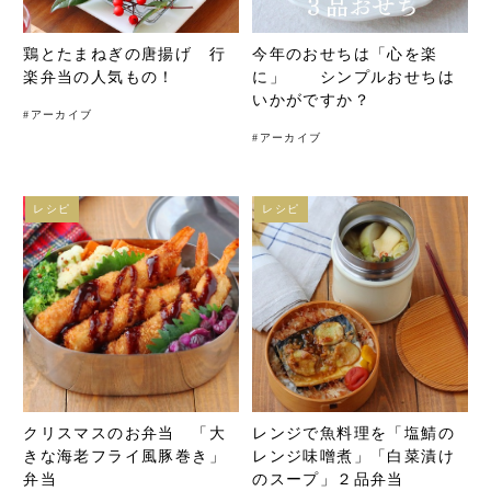
鶏とたまねぎの唐揚げ 行
今年のおせちは「心を楽
楽弁当の人気もの！
に」 シンプルおせちは
いかがですか？
#
アーカイブ
#
アーカイブ
レシピ
レシピ
クリスマスのお弁当 「大
レンジで魚料理を「塩鯖の
きな海老フライ風豚巻き」
レンジ味噌煮」「白菜漬け
弁当
のスープ」２品弁当