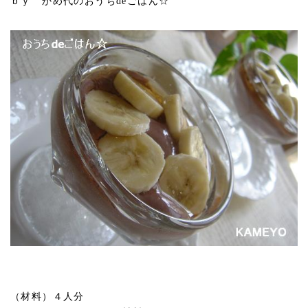
ｂｙ かめ代のおうちdeごはん☆
（材料）４人分