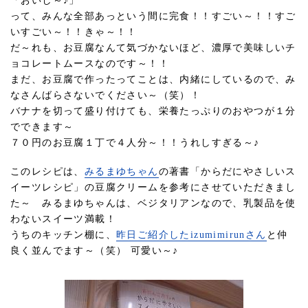
「おいし～♪」
って、みんな全部あっという間に完食！！すごい～！！すご
いすごい～！！きゃ～！！
だ～れも、お豆腐なんて気づかないほど、濃厚で美味しいチ
ョコレートムースなのです～！！
まだ、お豆腐で作ったってことは、内緒にしているので、み
なさんばらさないでください～（笑）！
バナナを切って盛り付けても、栄養たっぷりのおやつが１分
でできます～
７０円のお豆腐１丁で４人分～！！うれしすぎる～♪
このレシピは、
みるまゆちゃん
の著書「からだにやさしいス
イーツレシピ」の豆腐クリームを参考にさせていただきまし
た～ みるまゆちゃんは、ベジタリアンなので、乳製品を使
わないスイーツ満載！
うちのキッチン棚に、
昨日ご紹介したizumimirunさん
と仲
良く並んでます～（笑） 可愛い～♪