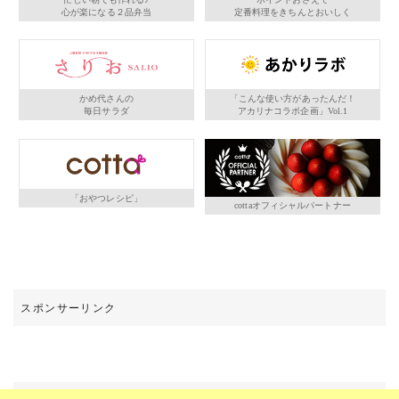
心が楽になる２品弁当
定番料理をきちんとおいしく
かめ代さんの
「こんな使い方があったんだ！
毎日サラダ
アカリナコラボ企画」Vol.1
「おやつレシピ」
cottaオフィシャルパートナー