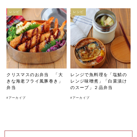
レシピ
レシピ
クリスマスのお弁当 「大
レンジで魚料理を「塩鯖の
きな海老フライ風豚巻き」
レンジ味噌煮」「白菜漬け
弁当
のスープ」２品弁当
#
アーカイブ
#
アーカイブ