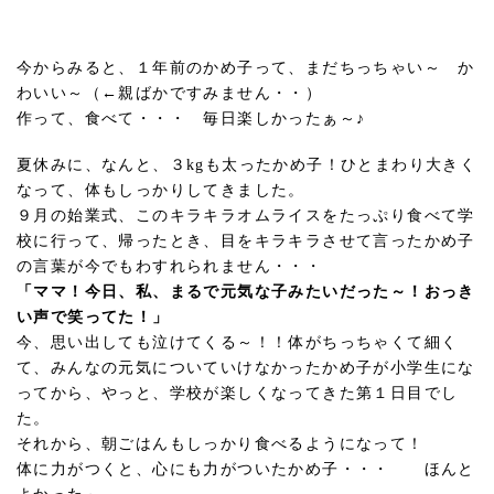
今からみると、１年前のかめ子って、まだちっちゃい～ か
わいい～（←親ばかですみません・・）
作って、食べて・・・ 毎日楽しかったぁ～♪
夏休みに、なんと、３kgも太ったかめ子！ひとまわり大きく
なって、体もしっかりしてきました。
９月の始業式、このキラキラオムライスをたっぷり食べて学
校に行って、帰ったとき、目をキラキラさせて言ったかめ子
の言葉が今でもわすれられません・・・
「ママ！今日、私、まるで元気な子みたいだった～！おっき
い声で笑ってた！」
今、思い出しても泣けてくる～！！体がちっちゃくて細く
て、みんなの元気についていけなかったかめ子が小学生にな
ってから、やっと、学校が楽しくなってきた第１日目でし
た。
それから、朝ごはんもしっかり食べるようになって！
体に力がつくと、心にも力がついたかめ子・・・ ほんと