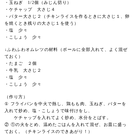
・玉ねぎ 1/2個（みじん切り）
・ケチャップ 大さじ４
・バター大さじ２（チキンライスを作るときに大さじ１、卵
を焼くとき残りの大さじ１を使う）
・塩 少々
・こしょう 少々
↓ふわふわオムレツの材料（ボールに全部入れて、よく混ぜ
ておく）
・たまご ２個
・牛乳 大さじ２
・塩 少々
・こしょう 少々
（作り方）
① フライパンを中火で熱し、鶏もも肉、玉ねぎ、バターを
入れて炒め、塩・こしょうで味付けをし、
ケチャップを入れてよく炒め、水分をとばす。
② ①の火をとめ、温めたごはんを入れて混ぜ、お皿に盛っ
ておく。（チキンライスのできあがり！）