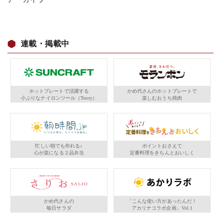
連載・掲載中
ホットプレートで活躍する
かめ代さんのホットプレートで
小ぶりなナイロンツール（Toory）
楽しむおうち焼肉
忙しい朝でも作れる♪
ポイントおさえて
心が楽になる２品弁当
定番料理をきちんとおいしく
かめ代さんの
「こんな使い方があったんだ！
毎日サラダ
アカリナコラボ企画」Vol.1