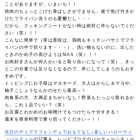
ことがありますが、いまいち！！
焼肉のちょっとこげた香ばしさがでません。後で焦げ付きか
けたフライパン洗うのも憂鬱だし・・・
だから、クッキングシートがない時は絶対に作らないでくだ
さい（笑）！！
こんなに簡単で（実は普段は、鶏肉もキッチンバサミでフラ
イパンの中で切ります・・・）、洗い物もないのに、出した
ときのかめ子の喜びようはMAX（笑）！！
お肉好きさんが何人かいると取り合いになって（笑）、きっ
とこの分量では足りなくなるので、丼にしてしまうのもおす
すめです。
トッピングにお子様はマヨネーズ、大人はからし＆マヨや、
柚子こしょうなんかのせたら最高～！
肉食系の方、大満足まちがいなし！野菜もたっぷり取れるか
ら、これ１品でいい？（笑）
お豆腐とわかめのお味噌汁でもつけたら十分すぎる！
週末を簡単料理で乗り切ってください～！！
先日のデミグラフォンデュでおもてなし♪楽しいハローウィ
ンパーティー
の記事を、レシピブログのパーティーシチュー