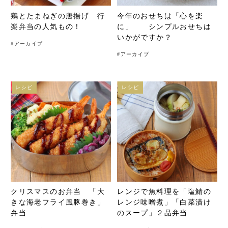
鶏とたまねぎの唐揚げ 行
今年のおせちは「心を楽
楽弁当の人気もの！
に」 シンプルおせちは
いかがですか？
#
アーカイブ
#
アーカイブ
レシピ
レシピ
クリスマスのお弁当 「大
レンジで魚料理を「塩鯖の
きな海老フライ風豚巻き」
レンジ味噌煮」「白菜漬け
弁当
のスープ」２品弁当