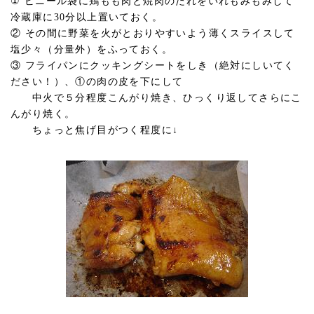
① ビニール袋に鶏もも肉と焼肉のたれをいれもみもみして
冷蔵庫に30分以上置いておく。
② その間に野菜を火がとおりやすいよう薄くスライスして
塩少々（分量外）をふっておく。
③ フライパンにクッキングシートをしき（絶対にしいてく
ださい！）、①の肉の皮を下にして
中火で５分程度こんがり焼き、ひっくり返してさらにこ
んがり焼く。
ちょっと焦げ目がつく程度に↓