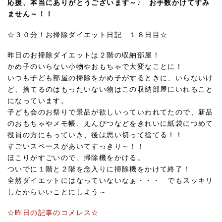
応援、本当にありがとうございます～♪ お手数かけてすみ
ません～！！
☆３０分！お掃除ダイエット日記 １８日目☆
昨日のお掃除ダイエットは２階の収納部屋！
かめ子のいらない小物やおもちゃで大変なことに！
いつも子ども部屋の掃除をかめ子がするときに、いらないけ
ど、捨てるのはもったいない物はこの収納部屋にいれること
になっています。
子ども会のお祭りで景品が欲しいっていわれてたので、新品
のおもちゃやメモ帳、えんぴつなどをきれいに紙袋につめて
役員の方にもっていき、後は思い切って捨てる！！
すごいスペースがあいてすっきり～！！
ほこりがすごいので、掃除機をかける。
ついでに１階と２階を念入りに掃除機をかけて終了！
全然ダイエットにはなっていないなぁ・・・ でもスッキリ
したからいいことにしよう～
☆昨日の記事のコメレス☆