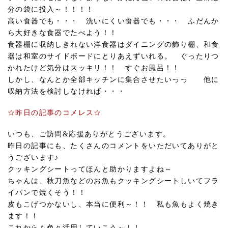
分の袋に投入～！！！！
高い食器でも・・・ 洗いにくい食器でも・・・ ふだんか
ら大好きな食器でたべよう！！
食器棚に収納しきれない洋食器はダイニングの飾り棚、和食
器は和室のサイドボードにとりあえずいれる。 ぐったりつ
かれたけど気分はスッキリ！！ すぐお風呂！！
しかし、なんとか全部キッチンに集合させたいっっ 他に
収納方法を検討しなければ・・・
☆昨日の記事のコメレス☆
いつも、ご訪問&応援ありがとうございます。
昨日の記事にも、たくさんのコメントをいただいてありがと
うございます♪
クッキングシートってほんと助かりますよね～
ちゃんは、秋刀魚などのお魚もクッキングシートしいてフラ
イパンで焼くそう！！
皮もこげつかないし、本当に便利～！！ 私も魚もよく焼き
ます！！
これからも色々活用していこう～！！