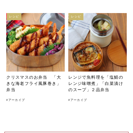
レシピ
レシピ
クリスマスのお弁当 「大
レンジで魚料理を「塩鯖の
きな海老フライ風豚巻き」
レンジ味噌煮」「白菜漬け
弁当
のスープ」２品弁当
#
アーカイブ
#
アーカイブ