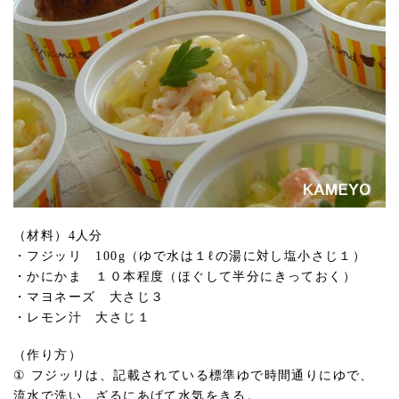
（材料）4人分
・フジッリ 100g（ゆで水は１ℓの湯に対し塩小さじ１）
・かにかま １０本程度（ほぐして半分にきっておく）
・マヨネーズ 大さじ３
・レモン汁 大さじ１
（作り方）
① フジッリは、記載されている標準ゆで時間通りにゆで、
流水で洗い、ざるにあげて水気をきる。