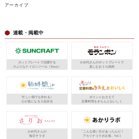
アーカイブ
連載・掲載中
ホットプレートで活躍する
かめ代さんのホットプレートで
小ぶりなナイロンツール（Toory）
楽しむおうち焼肉
忙しい朝でも作れる♪
ポイントおさえて
心が楽になる２品弁当
定番料理をきちんとおいしく
かめ代さんの
「こんな使い方があったんだ！
毎日サラダ
アカリナコラボ企画」Vol.1