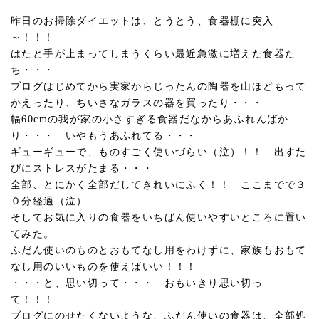
昨日のお掃除ダイエットは、とうとう、食器棚に突入
～！！！
はたと手が止まってしまうくらい最近急激に増えた食器た
ち・・・
ブログはじめてから実家からじったんの陶器を山ほどもって
かえったり、ちいさなガラスの器を買ったり・・・
幅60cmの我が家の小さすぎる食器だなからあふれんばか
り・・・ いやもうあふれてる・・・
ギューギューで、ものすごく使いづらい（泣）！！ 出すた
びにストレスがたまる・・・
全部、とにかく全部だしてきれいにふく！！ ここまでで３
０分経過（泣）
そしてお気に入りの食器をいちばん使いやすいところに置い
てみた。
ふだん使いのものとおもてなし用をわけずに、家族もおもて
なし用のいいものを使えばいい！！！
・・・と、思い切って・・・ おもいきり思い切っ
て！！！
ブログにのせたくないような、ふだん使いの食器は、全部処