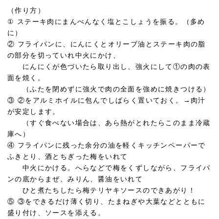
（作り方）
① ステーキ肉にまんべんなく塩とこしょうを振る。（多め
に）
② フライパンに、にんにくとオリーブ油とステーキ肉の脂
の部分を切っていれ中火にかけ、
にんにくが色づいたら取り出し、強火にして①の肉の表
面を焼く。
（ふたを閉めずに強火で肉の全面を強めに焼きつける）
③ ②をアルミホイルに包んでしばらく置いておく。→肉汁
が安定します。
（すぐ食べない場合は、あら熱がとれたらこのまま冷蔵
庫へ）
④ フライパンに残った余分の油を軽くキッチンペーパーで
ふきとり、酒とちぎった梅をいれて
中火にかける。へらなどで梅をくずしながら、フライパ
ンの底からまぜ、みりん、醤油をいれて
ひと煮たちしたら梅テリヤキソースのできあがり！
⑤ ③をできるだけ薄く切り、たまねぎや大葉などとともに
盛り付け、ソースを添える。