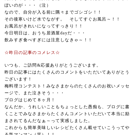
ぽいのが・・・（泣）
なので、自分が入る前に隅々までゴシゴシ！！
その後寒いけど水でながす。 そしてすぐお風呂～！！
お風呂がきれいになってすっきり！！
今日明日は、おうち居酒屋dayだ・・・
飲みすぎ食べすぎには注意しなきゃ～！！
☆昨日の記事のコメレス☆
いつも、ご訪問&応援ありがとうございます。
昨日の記事にはたくさんのコメントをいただいてありがとう
ございます！
梅料理コンテスト！みなさまからのたくさんのお祝いメッセ
ージで、また泣きそう・・・
ブログはじめて８ヶ月！
なんだか、うれしいこともちょっとした愚痴も、ブログに書
くことでみなさまからたくさんコメントいただいて本当に励
まされてるんだなぁ～って実感しました。
これからも簡単美味しいレシピたくさん載せていこうってや
る気マンマン（笑）！！