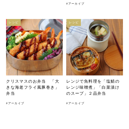
#
アーカイブ
レシピ
レシピ
クリスマスのお弁当 「大
レンジで魚料理を「塩鯖の
きな海老フライ風豚巻き」
レンジ味噌煮」「白菜漬け
弁当
のスープ」２品弁当
#
アーカイブ
#
アーカイブ