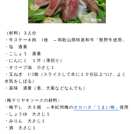
（材料）３人分
・牛ステーキ肉 1枚 ←和歌山県特産和牛「熊野牛使用」
・塩 適量
・こしょう 適量
・にんにく １片（薄切り）
・オリーブ油 小さじ１
・玉ねぎ 1/2個（スライスして水に１０分以上つけ、よく
水気をしぼる）
・薬味 適量（葱、大葉などなんでも）
↓梅テリヤキソースの材料↓
・梅干し 大３個 ←本紀州梅の
オカハタ「うまい梅」
使用
・しょうゆ 大さじ１
・みりん 大さじ１
・酒 大さじ１