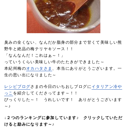
臭みの全くない、なんだか脂身の部分まで甘くて美味しい熊
野牛と絶品の梅テリヤキソース！！
「なんなんだ！これはぁ～！」
っていうくらい美味しい牛のたたきができました～
本紀州梅の
オカハタさま
、本当にありがとうございます。一
生の思い出になりました～
レシピブログ
さまの今日のいちおしブログに
イタリアン冷や
っこ
を紹介してくださってます～！！
びっくりした～！ うれしいです！ ありがとうございます
～♪
↓２つのランキングに参加しています♪ クリックしていただ
けると励みになります～♪