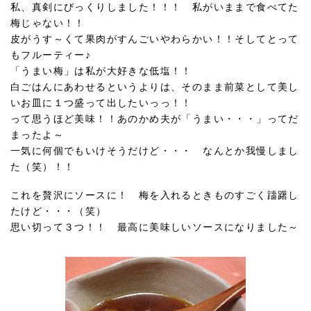
私、真剣にびっくりしました！！！ 私がいままで食べてた
梅じゃない！！
皮がうす～くて果肉がすんごいやわらかい！！そしてとって
もフルーティー♪
「うまい梅」は私が大好きな低塩！！
白ごはんにあわせるというよりは、そのまま前菜として美し
いお皿に１つ盛って出したいっっ！！
って思うほど美味！！あのかめ夫が「うまい・・・」ってだ
まったよ～
一気に何個でもいけそうだけど・・・ なんとか我慢しまし
た（笑）！！
これを贅沢にソースに！ 梅を入れるときものすごく躊躇し
たけど・・・（笑）
思い切って３つ！！ 最高に美味しいソースになりました～