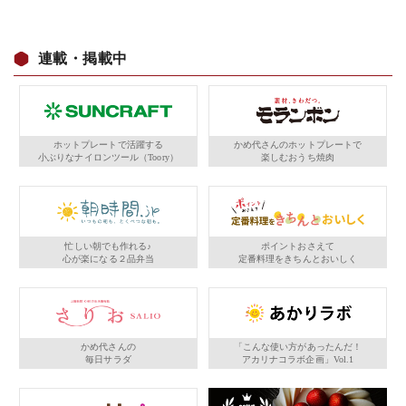
連載・掲載中
ホットプレートで活躍する
かめ代さんのホットプレートで
小ぶりなナイロンツール（Toory）
楽しむおうち焼肉
忙しい朝でも作れる♪
ポイントおさえて
心が楽になる２品弁当
定番料理をきちんとおいしく
かめ代さんの
「こんな使い方があったんだ！
毎日サラダ
アカリナコラボ企画」Vol.1