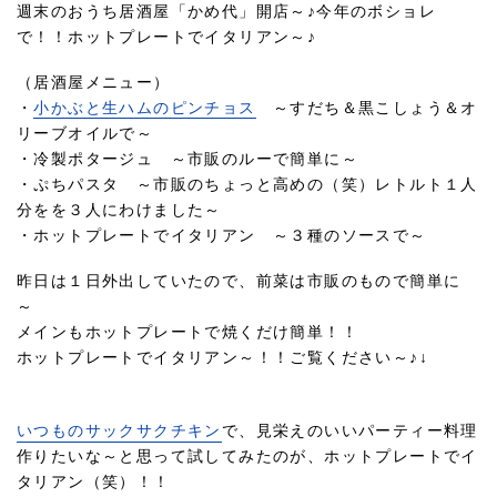
週末のおうち居酒屋「かめ代」開店～♪今年のボショレ
で！！ホットプレートでイタリアン～♪
（居酒屋メニュー）
・
小かぶと生ハムのピンチョス
～すだち＆黒こしょう＆オ
リーブオイルで～
・冷製ポタージュ ～市販のルーで簡単に～
・ぷちパスタ ～市販のちょっと高めの（笑）レトルト１人
分をを３人にわけました～
・ホットプレートでイタリアン ～３種のソースで～
昨日は１日外出していたので、前菜は市販のもので簡単に
～
メインもホットプレートで焼くだけ簡単！！
ホットプレートでイタリアン～！！ご覧ください～♪↓
いつものサックサクチキン
で、見栄えのいいパーティー料理
作りたいな～と思って試してみたのが、ホットプレートでイ
タリアン（笑）！！