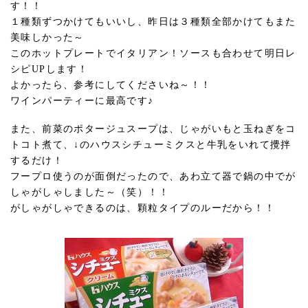
す！！
１種類ずつかけてもいいし、昨日は３種類全部かけてもまた
美味しかった～
このホットプレートでイタリアン！ソースも合わせて明日レ
シピUPします！
よかったら、参考にしてくださいね～！！
ワインパーティーに最高です♪
また、前菜のポタージュスープは、じゃがいもと玉ねぎをコ
トコト煮て、↓のハウスシチューミクスと牛乳をいれて攪拌
するだけ！
フープロ使うのが面倒だったので、あわ立て器で鍋の中でが
しゃがしゃしました～（笑）！！
がしゃがしゃできるのは、顆粒タイプのルーだから！！