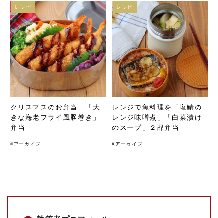
レシピ
レシピ
クリスマスのお弁当 「大
レンジで魚料理を「塩鯖の
きな海老フライ風豚巻き」
レンジ味噌煮」「白菜漬け
弁当
のスープ」２品弁当
#
アーカイブ
#
アーカイブ