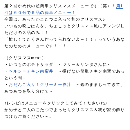
第２回かめ代の超簡単クリスマスメニューです（笑）！
第1
回は６０分で６品の簡単メニュー！
今回は、あったかこたつに入って和のクリスマス♪
いつもの晩ごはんを、ちょこっとクリスマス風にアレンジし
ただけの３品のみ！！
「忙しくてたくさん作ってられないよ～！！」っていうあな
たのためのメニューです！！！
（クリスマスmenu）
・いつものポテトサラダ ～ツリー＆サンタさんに～
・
ヘルシーチキン南蛮丼
～揚げない簡単チキン南蛮であっ
という間～
・
おだんご入り！クリーミー豚汁
～鍋のままもってきて、
あつあつを取り分けて～
↑レシピはメニューをクリックしてみてくださいね♪
かめ子と二人のこたつでまったりクリスマス＆我が家の飾り
つけもご覧ください～↓