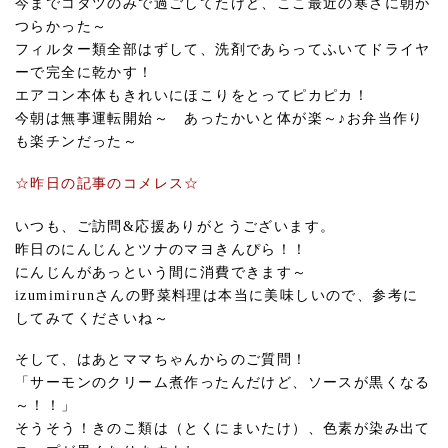
今までコタツのみで過ごしてたけど、ここ最近の寒さに朝が
つらかった～
フィルター類全部はずして、洗剤であらってふいてドライヤ
ーで完全に乾かす！
エアコン本体もきれいにほこりをとってピカピカ！
今朝は無事運転開始～ あったかいと体が楽～♪お弁当作り
も楽チンだった～
☆昨日の記事のコメレス☆
いつも、ご訪問&応援ありがとうございます。
昨日のにんじんとツナのマヨきんぴら！！
にんじんがあっという間に消費できます～
izumimirunさんの野菜料理は本当に美味しいので、参考に
してみてくださいね～
そして、はあとママちゃんからのご質問！
「サーモンのクリーム煮作ったんだけど、ソースが黒くなる
～！！」
そうそう！きのこ類は（とくにまいたけ）、色素が染み出て