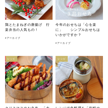
鶏とたまねぎの唐揚げ 行
今年のおせちは「心を楽
楽弁当の人気もの！
に」 シンプルおせちは
いかがですか？
#
アーカイブ
#
アーカイブ
レシピ
レシピ