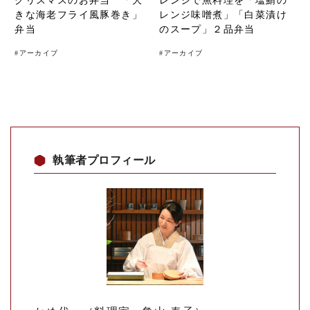
クリスマスのお弁当 「大
レンジで魚料理を「塩鯖の
きな海老フライ風豚巻き」
レンジ味噌煮」「白菜漬け
弁当
のスープ」２品弁当
#
アーカイブ
#
アーカイブ
執筆者プロフィール