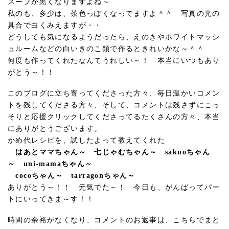
スープが黒くなりますよね～
私のも、多少は、茶色っぽくなってますよ＾＾ 写真の光の
具合で白くみえますが・・
どうしても気になるようだったら、えのきやホワイトマッシ
ュルームなどの白いきのこ類で作るときれいかな～＾＾
何度も作ってくれたなんてうれしい～！ 本当にいつもあり
がとう～！！
このブログに立ち寄ってくださった方々、毎日温かいコメン
トを残してくださる方々、そして、コメントは残さずにこっ
そりと応援クリックしてくださってるたくさんの方々、本当
にありがとうございます。
かめ代レシピを、試したよって教えてくれた
はあとママちゃん～ 七じゃむちゃん～ sakuoちゃん
～ uni-mamaちゃん～
cocoちゃん～ tarragonちゃん～
ありがとう～！！ 元気でた～！ 今日も、がんばってパー
トにいってきま～す！！
時間の余裕がなくなり、コメントのお返事は、こちらでまと