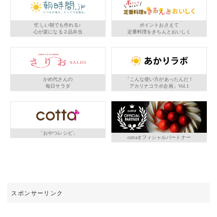
忙しい朝でも作れる♪
ポイントおさえて
心が楽になる２品弁当
定番料理をきちんとおいしく
かめ代さんの
「こんな使い方があったんだ！
毎日サラダ
アカリナコラボ企画」Vol.1
「おやつレシピ」
cottaオフィシャルパートナー