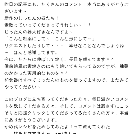
昨日の記事にも、たくさんのコメント！本当にありがとうご
ざいます～
新作のじったんの器たち！
素敵っていってくださってうれしい～！！
じったんの器大好きなんですよ～
「こんな釉薬にして～ こんな形にして～」
リクエストしたりして・・・ 幸せなことなんでしょうね
～ ほんと感謝してます。
今は、たたらに伸ばして焼く、長皿を頼んでます＾＾
備前焼風の素焼きのはもう焼いてもらってるのですが、釉薬
のかかった実用的なものを＾＾
和食器はすべてじったんのものを使ってますので、またみて
やってください～
このブログに立ち寄ってくださった方々、毎日温かいコメン
トを残してくださる方々、そして、コメントは残さずにこっ
そりと応援クリックしてくださってるたくさんの方々、本当
にありがとうございます。
かめ代レシピをためしてみたよ！って教えてくれた
はあとママさん～ amiさん～