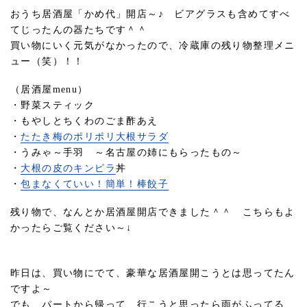
おうち居酒屋「かめ代」開店～♪ ビアグラスも含めてすべ
てじったんの器たちです＾＾
買い物にいく元気がなかったので、冷蔵庫の残り物整理メニ
ュー（笑）！！
（居酒屋menu）
・野菜スティック
・もやしとちくわのごま酢あえ
・
たたき梅のポリポリ大根サラダ
・うみゃ～手羽 ～名古屋の姉にもらったもの～
・
大根の皮のキンピラ
丼
・
包まなくていい！簡単！棒餃子
残り物で、なんとか居酒屋開店できました＾＾ こちらもよ
かったらご覧ください～↓
昨日は、買い物にでて、豪華な居酒屋開こうとは思ってたん
ですよ～
でも、パートから帰って、行こうと思ったら雨がふってる