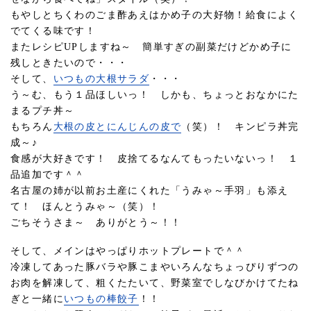
もやしとちくわのごま酢あえはかめ子の大好物！給食によく
でてくる味です！
またレシピUPしますね～ 簡単すぎの副菜だけどかめ子に
残しときたいので・・・
そして、
いつもの大根サラダ
・・・
う～む、もう１品ほしいっ！ しかも、ちょっとおなかにた
まるプチ丼～
もちろん
大根の皮とにんじんの皮で
（笑）！ キンピラ丼完
成～♪
食感が大好きです！ 皮捨てるなんてもったいないっ！ １
品追加です＾＾
名古屋の姉が以前お土産にくれた「うみゃ～手羽」も添え
て！ ほんとうみゃ～（笑）！
ごちそうさま～ ありがとう～！！
そして、メインはやっぱりホットプレートで＾＾
冷凍してあった豚バラや豚こまやいろんなちょっぴりずつの
お肉を解凍して、粗くたたいて、野菜室でしなびかけてたね
ぎと一緒に
いつもの棒餃子
！！