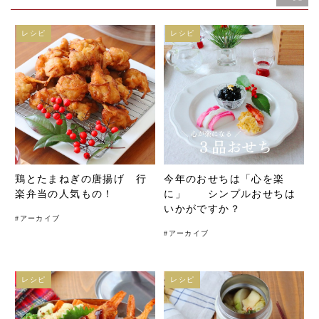
レシピ
レシピ
鶏とたまねぎの唐揚げ 行
今年のおせちは「心を楽
楽弁当の人気もの！
に」 シンプルおせちは
いかがですか？
#
アーカイブ
#
アーカイブ
レシピ
レシピ