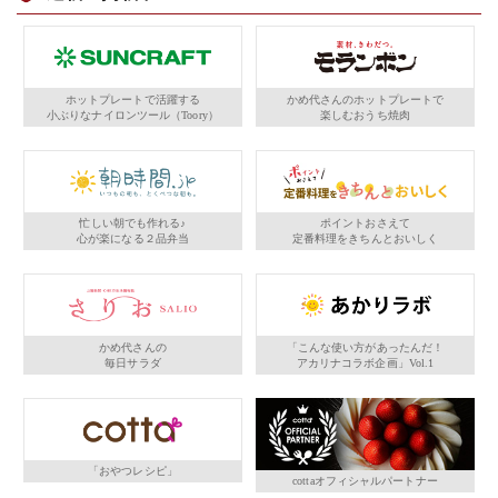
ホットプレートで活躍する
かめ代さんのホットプレートで
小ぶりなナイロンツール（Toory）
楽しむおうち焼肉
忙しい朝でも作れる♪
ポイントおさえて
心が楽になる２品弁当
定番料理をきちんとおいしく
かめ代さんの
「こんな使い方があったんだ！
毎日サラダ
アカリナコラボ企画」Vol.1
「おやつレシピ」
cottaオフィシャルパートナー