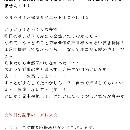
ません～！！
☆３０分！お掃除ダイエット１００日目☆
とうとう！ぎっくり腰完治！
昨日の朝、起きてみたら全然いたくなかった～
なので、やっとのことで家全体の掃除機＆かるい拭き掃除！
１週間掃除してなかったら！ なんてホコリ＆髪の毛！ ひ
え～
近眼だから全然気づかなかった・・・
ズボラで近眼の私と暮らす、几帳面で目のいいかめ
夫・・・ お察しします・・・
ずっとがまんしてたのかしら～？ 自分で掃除してもいいの
よ～ 遠慮しないで～（笑）！
とにかく家中換気して、きれいになってやっと気分が爽やか
～
☆昨日の記事のコメレス☆
いつも、ご訪問&応援ありがとうございます。