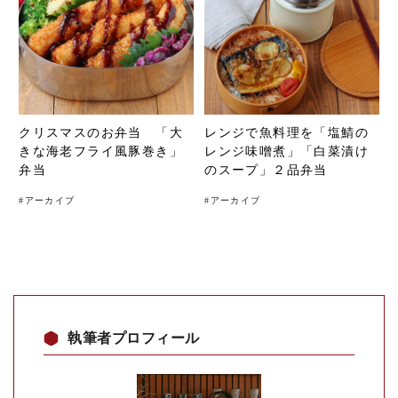
クリスマスのお弁当 「大
レンジで魚料理を「塩鯖の
きな海老フライ風豚巻き」
レンジ味噌煮」「白菜漬け
弁当
のスープ」２品弁当
#
アーカイブ
#
アーカイブ
執筆者プロフィール