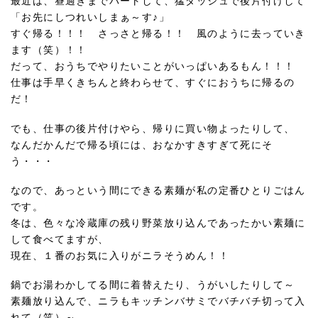
最近は、昼過ぎまでパートして、猛ダッシュで後片付けして
「お先にしつれいしまぁ～す♪」
すぐ帰る！！！ さっさと帰る！！ 風のように去っていき
ます（笑）！！
だって、おうちでやりたいことがいっぱいあるもん！！！
仕事は手早くきちんと終わらせて、すぐにおうちに帰るの
だ！
でも、仕事の後片付けやら、帰りに買い物よったりして、
なんだかんだで帰る頃には、おなかすきすぎて死にそ
う・・・
なので、あっという間にできる素麺が私の定番ひとりごはん
です。
冬は、色々な冷蔵庫の残り野菜放り込んであったかい素麺に
して食べてますが、
現在、１番のお気に入りがニラそうめん！！
鍋でお湯わかしてる間に着替えたり、うがいしたりして～
素麺放り込んで、ニラもキッチンバサミでバチバチ切って入
れて（笑）～