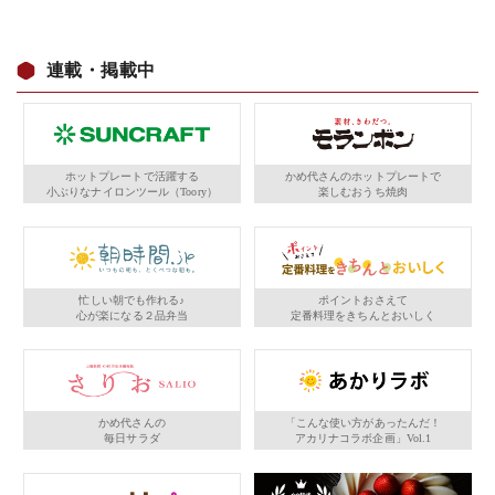
連載・掲載中
ホットプレートで活躍する
かめ代さんのホットプレートで
小ぶりなナイロンツール（Toory）
楽しむおうち焼肉
忙しい朝でも作れる♪
ポイントおさえて
心が楽になる２品弁当
定番料理をきちんとおいしく
かめ代さんの
「こんな使い方があったんだ！
毎日サラダ
アカリナコラボ企画」Vol.1