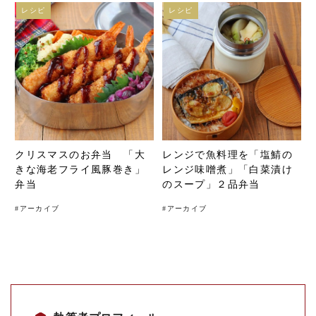
レシピ
レシピ
クリスマスのお弁当 「大
レンジで魚料理を「塩鯖の
きな海老フライ風豚巻き」
レンジ味噌煮」「白菜漬け
弁当
のスープ」２品弁当
#
アーカイブ
#
アーカイブ