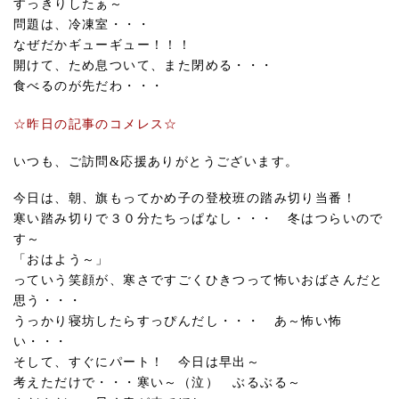
すっきりしたぁ～
問題は、冷凍室・・・
なぜだかギューギュー！！！
開けて、ため息ついて、また閉める・・・
食べるのが先だわ・・・
☆昨日の記事のコメレス☆
いつも、ご訪問&応援ありがとうございます。
今日は、朝、旗もってかめ子の登校班の踏み切り当番！
寒い踏み切りで３０分たちっぱなし・・・ 冬はつらいので
す～
「おはよう～」
っていう笑顔が、寒さですごくひきつって怖いおばさんだと
思う・・・
うっかり寝坊したらすっぴんだし・・・ あ～怖い怖
い・・・
そして、すぐにパート！ 今日は早出～
考えただけで・・・寒い～（泣） ぶるぶる～