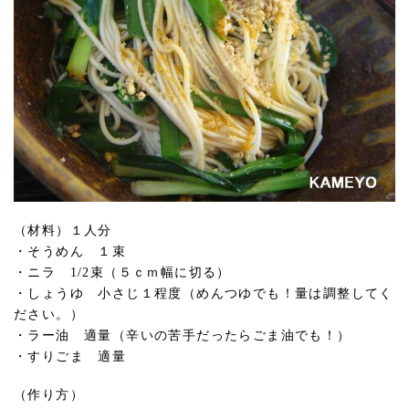
（材料）１人分
・そうめん １束
・ニラ 1/2束（５ｃｍ幅に切る）
・しょうゆ 小さじ１程度（めんつゆでも！量は調整してく
ださい。）
・ラー油 適量（辛いの苦手だったらごま油でも！）
・すりごま 適量
（作り方）