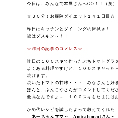
今日は、みんなで本屋さんへGO！！（笑）
☆３０分！お掃除ダイエット１４１日目☆
昨日はキッチンとダイニングの床拭き！
後はダスキン～！！
☆昨日の記事のコメレス☆
昨日の１００スキで作ったぷちトマトグラ
よくある料理ですけど、１００スキだった
焼けます。
焼いたトマトの甘味・・・ みなさんも好
ほんと、ぶんこやさんがコメントしてくだ
最高なんですよ～ １００スキもたまには
かめ代レシピを試したよって教えてくれた
あーちゃんママ～ Amicalementさん