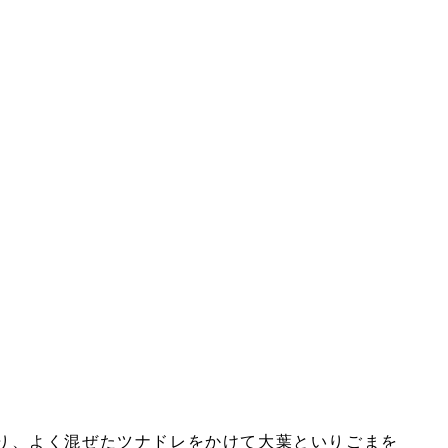
盛り、よく混ぜたツナドレをかけて大葉といりごまを