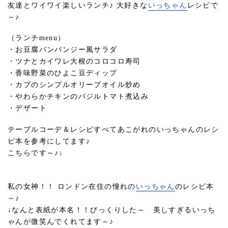
友達とワイワイ楽しいランチ♪ 大好きな
いっちゃん
レシピで
～♪
（ランチmenu）
・お豆腐バンバンジー風サラダ
・ツナとカイワレ大根のコロコロ寿司
・香味野菜のひよこ豆ディップ
・カブのシンプルオリーブオイル炒め
・やわらかチキンのバジルトマト煮込み
・デザート
テーブルコーデ＆レシピすべてあこがれのいっちゃんのレシ
ピ本を参考にしてます♪
こちらです～♪↓
私の女神！！ ロンドン在住の憧れの
いっちゃん
のレシピ本
～♪
↓なんと表紙が本名！！びっくりした～ 美しすぎるいっち
ゃんが微笑んでくれてます～♪