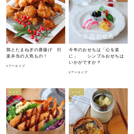
鶏とたまねぎの唐揚げ 行
今年のおせちは「心を楽
楽弁当の人気もの！
に」 シンプルおせちは
いかがですか？
#
アーカイブ
#
アーカイブ
レシピ
レシピ