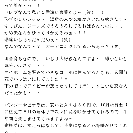
って誰が～っ！！
セレブなんて私と１番遠い言葉だよ～（泣）！！
恥ずかしいぃぃぃ～ 近所の人や友達がきいたら吹きだす～
すっぴん、ジーンズでうろうろしてるおばさんなのに～っ
かめ夫なんかひっくりかえるわぁ～！！
勘違いしちゃだめだめぇ～（笑）
なんでなんで～？ ガーデニングしてるからぁ～？（笑）
田舎育ちなので、土いじり大好きなんですよ～ 緑がないと
気分がふさぐ・・・
マイホームを夢みて小さなコーポに住んでるときも、玄関前
花でいっぱいにしてました＾＾
下の階までアイビーが茂ったりして（汗）、すごい迷惑な人
だったかも・・・
パンジーやビオラは、安いとき１株５８円で、10月の終わり
に植えて５月の連休まで次々に花を咲かせてくれるので、半
年間も楽しませてくれますよね～
宿根草は、植えっぱなしで、時期になると花を咲かせてくれ
るし・・・