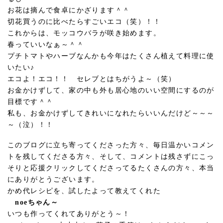
お花は摘んで食卓にかざります＾＾
切花買うのに比べたらすごいエコ（笑）！！
これからは、モッコウバラが咲き始めます。
春っていいなぁ～＾＾
プチトマトやハーブなんかも今年はたくさん植えて料理に使
いたい♪
エコよ！エコ！！ セレブとはちがうよ～（笑）
お金かけずして、家の中も外も居心地のいい空間にするのが
目標です＾＾
私も、お金かけずしてきれいになれたらいいんだけど～～～
～（泣）！！
このブログに立ち寄ってくださった方々、毎日温かいコメン
トを残してくださる方々、そして、コメントは残さずにこっ
そりと応援クリックしてくださってるたくさんの方々、本当
にありがとうございます。
かめ代レシピを、試したよって教えてくれた
noeちゃん～
いつも作ってくれてありがとう～！