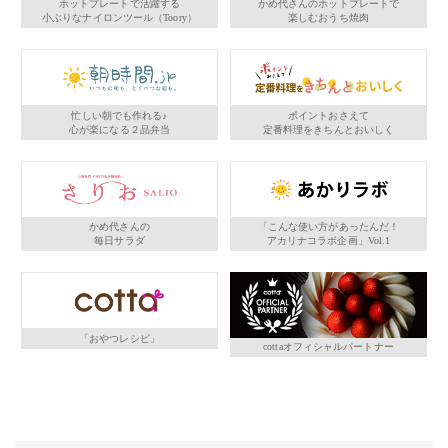
ホットプレートで活躍する
かめ代さんのホットプレートで
小ぶりなナイロンツール（Toory）
楽しむおうち焼肉
忙しい朝でも作れる♪
ポイントおさえて
心が楽になる２品弁当
定番料理をきちんとおいしく
かめ代さんの
「こんな使い方があったんだ！
毎日サラダ
アカリナコラボ企画」Vol.1
「おやつレシピ」
cottaオフィシャルパートナー