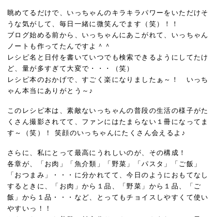
眺めてるだけで、いっちゃんのキラキラパワーをいただけそ
うな気がして、毎日一緒に微笑んでます（笑）！！
ブログ始める前から、いっちゃんにあこがれて、いっちゃん
ノートも作ってたんですよ＾＾
レシピ名と日付を書いていつでも検索できるようにしてたけ
ど、量が多すぎて大変で・・・（笑）
レシピ本のおかげで、すごく楽になりましたぁ～！ いっち
ゃん本当にありがとう～♪
このレシピ本は、素敵ないっちゃんの普段の生活の様子がた
くさん撮影されてて、ファンにはたまらない１冊になってま
す～（笑）！ 笑顔のいっちゃんにたくさん会えるよ♪
さらに、私にとって最高にうれしいのが、その構成！
各章が、「お肉」「魚介類」「野菜」「パスタ」「ご飯」
「おつまみ」・・・に分かれてて、今日のようにおもてなし
するときに、「お肉」から１品、「野菜」から１品、「ご
飯」から１品・・・など、とってもチョイスしやすくて使い
やすいっ！！